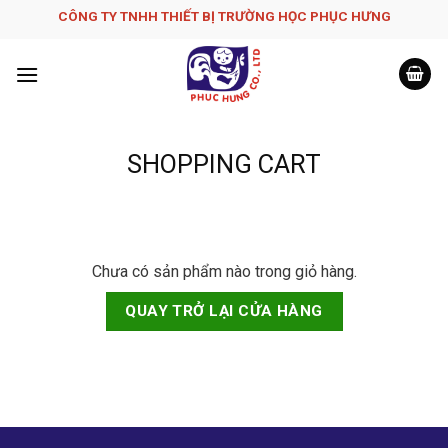
Skip
CÔNG TY TNHH THIẾT BỊ TRƯỜNG HỌC PHỤC H­ƯNG
to
content
SHOPPING CART
Chưa có sản phẩm nào trong giỏ hàng.
QUAY TRỞ LẠI CỬA HÀNG