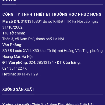
CÔNG TY TNHH THIẾT BỊ TRƯỜNG HỌC PHỤC H­ƯNG
Mã số DN:
0101310801 do sở KH&ĐT TP. Hà Nội cấp ngày
31/10/2002.
Trụ sở chính:
Thôn 3, xã Nam Phù, thành phố Hà Nội.
Văn Phòng:
Số 38 Louis XVI-LK50 khu đô thị mới Hoàng Văn Thụ, phường
Hoàng Mai, Hà Nội.
ĐT Văn phòng:
024. 38512124 -
ĐT Cửa hàng:
024.35112277.
Hotline:
0913 491 291.
XƯỞNG SẢN XUẤT
Xưởng sản xuất :
Thôn 3, xã Nam Phù, thành phố Hà Nội