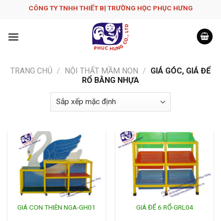
Skip
CÔNG TY TNHH THIẾT BỊ TRƯỜNG HỌC PHỤC H­ƯNG
to
content
TRANG CHỦ
/
NỘI THẤT MẦM NON
/
GIÁ GÓC, GIÁ ĐỂ
RỔ BẰNG NHỰA
GIÁ CON THIÊN NGA-GH01
GIÁ ĐỂ 6 RỔ-GRL04