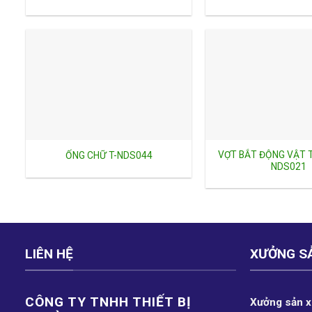
VỢT BẮT ĐỘNG VẬT T
ỐNG CHỮ T-NDS044
NDS021
LIÊN HỆ
XƯỞNG S
CÔNG TY TNHH THIẾT BỊ
Xưởng sản xu