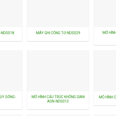
MÔ HÌN
-NDS018
MÁY GHI CÔNG TƠ-NDS029
TỦY SỐNG-
MÔ HÌNH CẤU TRÚC KHÔNG GIAN
MÔ HÌNH 
ADN-NDS013