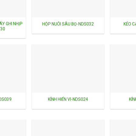
ÁY GHI NHỊP
HỘP NUÔI SÂU BỌ-NDS032
KÉO C
030
NDS039
KÍNH HIỂN VI-NDS024
KÍN