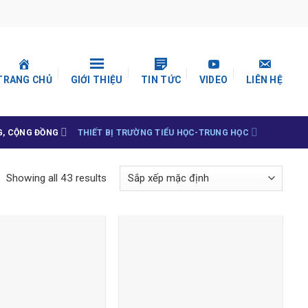
TRANG CHỦ
GIỚI THIỆU
TIN TỨC
VIDEO
LIÊN HỆ
G, CỘNG ĐỒNG
THIẾT BỊ TRƯỜNG TIỂU HỌC-TRUNG HỌC
Showing all 43 results