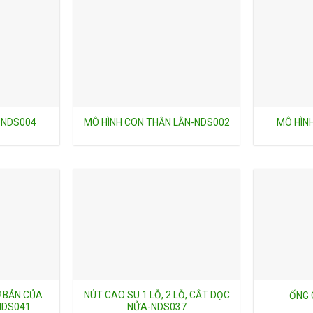
-NDS004
MÔ HÌNH CON THẰN LẰN-NDS002
MÔ HÌN
Ơ BẢN CỦA
NÚT CAO SU 1 LỖ, 2 LỖ, CẮT DỌC
ỐNG 
NDS041
NỬA-NDS037