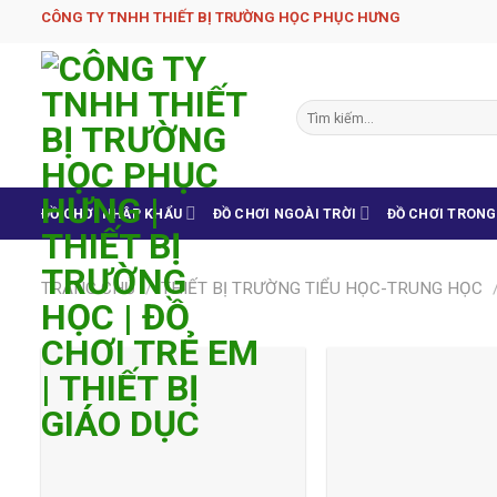
Skip
CÔNG TY TNHH THIẾT BỊ TRƯỜNG HỌC PHỤC H­ƯNG
to
content
Tìm
kiếm:
ĐỒ CHƠI NHẬP KHẨU
ĐỒ CHƠI NGOÀI TRỜI
ĐỒ CHƠI TRON
TRANG CHỦ
/
THIẾT BỊ TRƯỜNG TIỂU HỌC-TRUNG HỌC