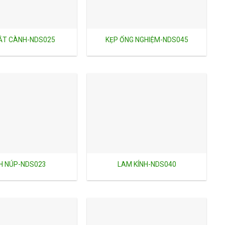
ẮT CÀNH-NDS025
KẸP ỐNG NGHIỆM-NDS045
H NÚP-NDS023
LAM KÍNH-NDS040