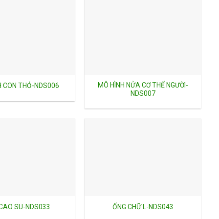
MÔ HÌNH NỬA CƠ THỂ NGƯỜI-
H CON THỎ-NDS006
NDS007
CAO SU-NDS033
ỐNG CHỮ L-NDS043