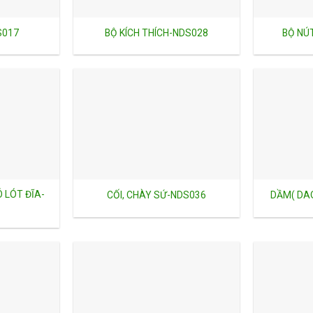
S017
BỘ KÍCH THÍCH-NDS028
BỘ NÚ
 LÓT ĐĨA-
CỐI, CHÀY SỨ-NDS036
DẦM( DAO