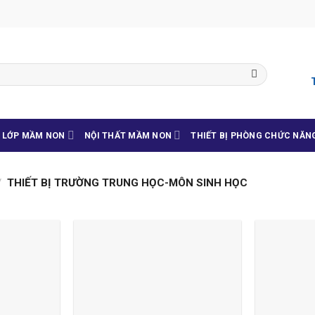
G LỚP MẦM NON
NỘI THẤT MẦM NON
THIẾT BỊ PHÒNG CHỨC NĂN
/
THIẾT BỊ TRƯỜNG TRUNG HỌC-MÔN SINH HỌC