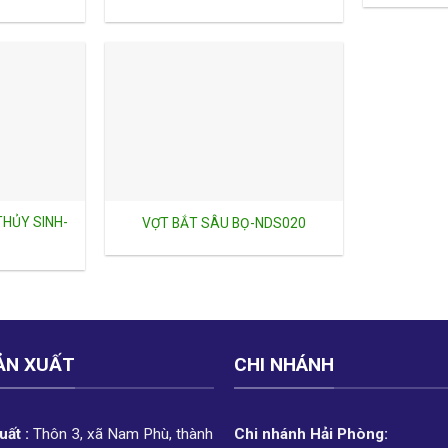
HỦY SINH-
VỢT BẮT SÂU BỌ-NDS020
ẢN XUẤT
CHI NHÁNH
ất :
Thôn 3, xã Nam Phù, thành
Chi nhánh Hải Phòng: