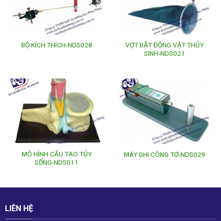
VỢT BẮT ĐỘNG VẬT THỦY
BỘ KÍCH THÍCH-NDS028
SINH-NDS021
MÔ HÌNH CẤU TẠO TỦY
MÁY GHI CÔNG TƠ-NDS029
SỐNG-NDS011
LIÊN HỆ