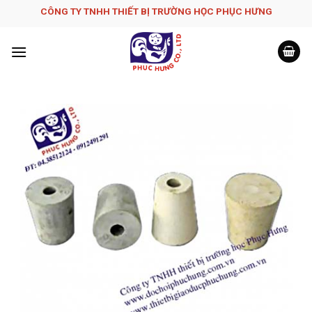
Skip
CÔNG TY TNHH THIẾT BỊ TRƯỜNG HỌC PHỤC H­ƯNG
to
content