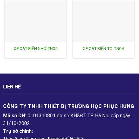
XE CÁT BIỂN NHỎ-TN05
XE CÁT BIỂN TO-TN04
LIÊN HỆ
CÔNG TY TNHH THIẾT BỊ TRƯỜNG HỌC PHỤC H­ƯNG
Mã số DN:
0101310801 do sở KH&ĐT TP. Hà Nội cấp ngày
31/10/2002.
Trụ sở chính:
Thôn 3, xã Nam Phù, thành phố Hà Nội.