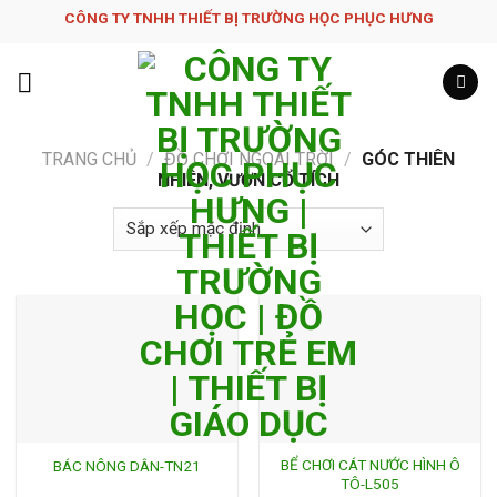
Skip
CÔNG TY TNHH THIẾT BỊ TRƯỜNG HỌC PHỤC H­ƯNG
to
content
TRANG CHỦ
/
ĐỒ CHƠI NGOÀI TRỜI
/
GÓC THIÊN
NHIÊN, VƯỜN CỔ TÍCH
BỂ CHƠI CÁT NƯỚC HÌNH Ô
BÁC NÔNG DÂN-TN21
TÔ-L505