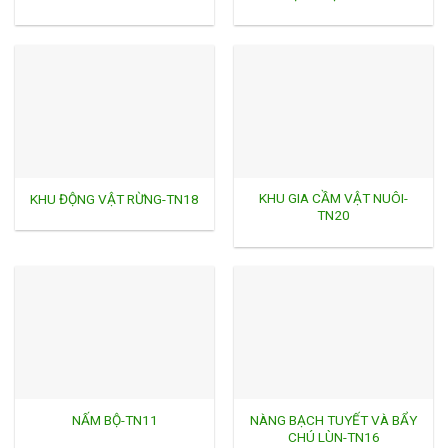
KHU GIA CẦM VẬT NUÔI-
KHU ĐỘNG VẬT RỪNG-TN18
TN20
NÀNG BẠCH TUYẾT VÀ BẨY
NẤM BỘ-TN11
CHÚ LÙN-TN16