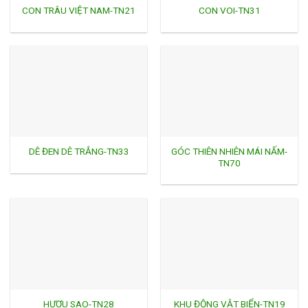
CON TRÂU VIỆT NAM-TN21
CON VOI-TN31
GÓC THIÊN NHIÊN MÁI NẤM-
DÊ ĐEN DÊ TRẮNG-TN33
TN70
HƯƠU SAO-TN28
KHU ĐỘNG VẬT BIỂN-TN19