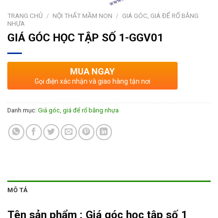
TRANG CHỦ
/
NỘI THẤT MẦM NON
/
GIÁ GÓC, GIÁ ĐỂ RỔ BẰNG
NHỰA
GIÁ GÓC HỌC TẬP SỐ 1-GGV01
MUA NGAY
Gọi điện xác nhận và giao hàng tận nơi
Danh mục:
Giá góc, giá để rổ bằng nhựa
MÔ TẢ
Tên sản phẩm :
Giá góc học tập số 1