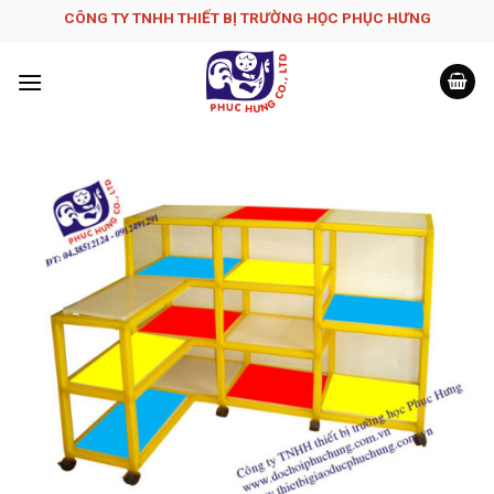
Skip
CÔNG TY TNHH THIẾT BỊ TRƯỜNG HỌC PHỤC H­ƯNG
to
content