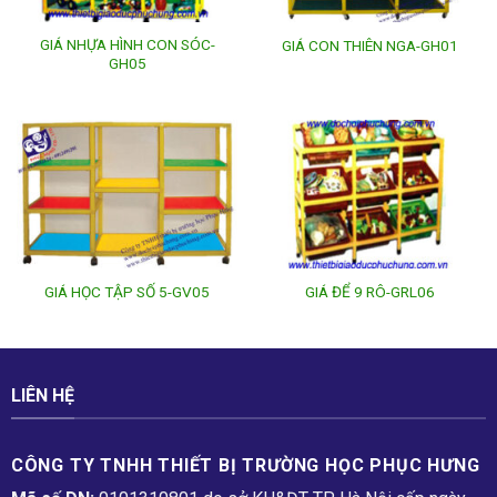
GIÁ NHỰA HÌNH CON SÓC-
GIÁ CON THIÊN NGA-GH01
GH05
GIÁ HỌC TẬP SỐ 5-GV05
GIÁ ĐỂ 9 RÔ-GRL06
LIÊN HỆ
CÔNG TY TNHH THIẾT BỊ TRƯỜNG HỌC PHỤC H­ƯNG