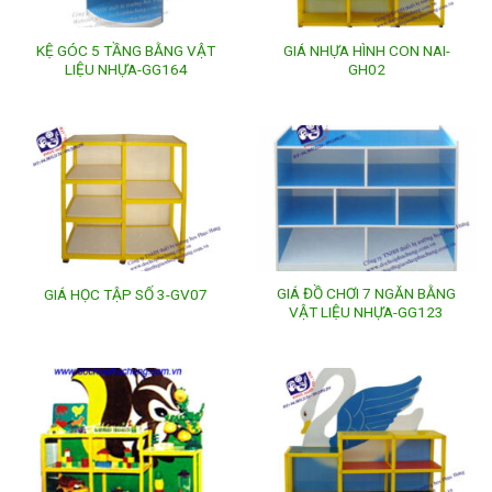
KỆ GÓC 5 TẦNG BẰNG VẬT
GIÁ NHỰA HÌNH CON NAI-
LIỆU NHỰA-GG164
GH02
GIÁ ĐỒ CHƠI 7 NGĂN BẰNG
GIÁ HỌC TẬP SỐ 3-GV07
VẬT LIỆU NHỰA-GG123