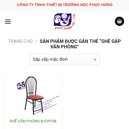
Skip
CÔNG TY TNHH THIẾT BỊ TRƯỜNG HỌC PHỤC H­ƯNG
to
content
TRANG CHỦ
/
SẢN PHẨM ĐƯỢC GẮN THẺ “GHÊ GẤP
VĂN PHÒNG”
GHẾ VĂN PHÒNG 8-GVP08