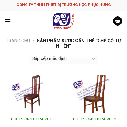
Skip
CÔNG TY TNHH THIẾT BỊ TRƯỜNG HỌC PHỤC H­ƯNG
to
content
TRANG CHỦ
/
SẢN PHẨM ĐƯỢC GẮN THẺ “GHẾ GỖ TỰ
NHIÊN”
GHẾ PHÒNG HỌP-GVP11
GHẾ PHÒNG HỌP-GVP12