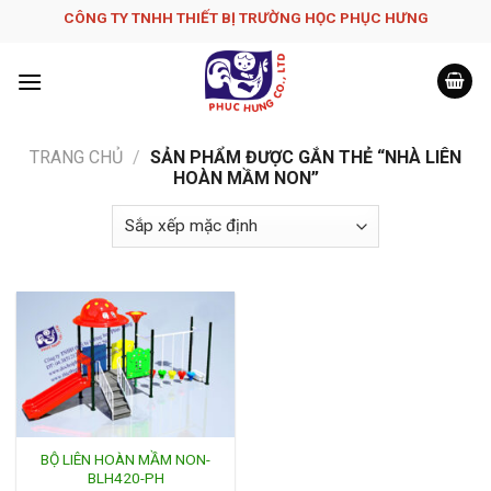
Skip
CÔNG TY TNHH THIẾT BỊ TRƯỜNG HỌC PHỤC H­ƯNG
to
content
TRANG CHỦ
/
SẢN PHẨM ĐƯỢC GẮN THẺ “NHÀ LIÊN
HOÀN MẦM NON”
BỘ LIÊN HOÀN MẦM NON-
BLH420-PH