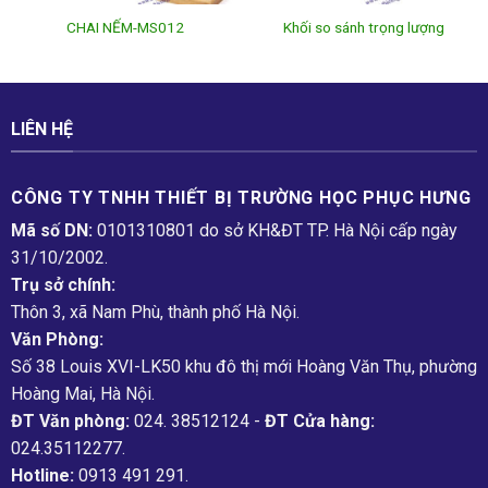
CHAI NẾM-MS012
Khối so sánh trọng lượng
LIÊN HỆ
CÔNG TY TNHH THIẾT BỊ TRƯỜNG HỌC PHỤC H­ƯNG
Mã số DN:
0101310801 do sở KH&ĐT TP. Hà Nội cấp ngày
31/10/2002.
Trụ sở chính:
Thôn 3, xã Nam Phù, thành phố Hà Nội.
Văn Phòng:
Số 38 Louis XVI-LK50 khu đô thị mới Hoàng Văn Thụ, phường
Hoàng Mai, Hà Nội.
ĐT Văn phòng:
024. 38512124 -
ĐT Cửa hàng:
024.35112277.
Hotline:
0913 491 291.