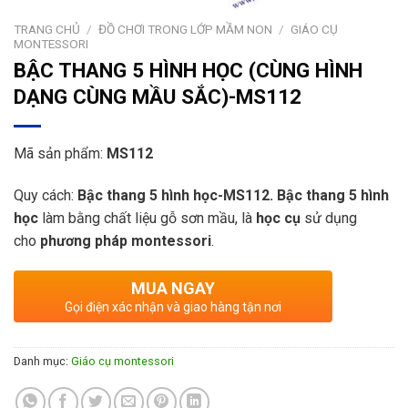
TRANG CHỦ
/
ĐỒ CHƠI TRONG LỚP MẦM NON
/
GIÁO CỤ
MONTESSORI
BẬC THANG 5 HÌNH HỌC (CÙNG HÌNH
DẠNG CÙNG MẦU SẮC)-MS112
Mã sản phẩm:
MS112
Quy cách:
Bậc thang 5
hình học
-MS112
. Bậc thang 5
hình
học
làm bằng chất liệu gỗ sơn mầu, là
học cụ
sử dụng
cho
phương pháp montessori
.
MUA NGAY
Gọi điện xác nhận và giao hàng tận nơi
Danh mục:
Giáo cụ montessori