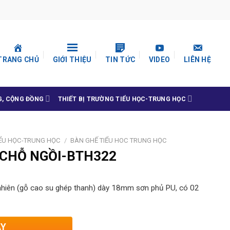
TRANG CHỦ
GIỚI THIỆU
TIN TỨC
VIDEO
LIÊN HỆ
G, CỘNG ĐỒNG
THIẾT BỊ TRƯỜNG TIỂU HỌC-TRUNG HỌC
IỂU HỌC-TRUNG HỌC
/
BÀN GHẾ TIỂU HOC TRUNG HỌC
 CHỖ NGỒI-BTH322
hiên (gỗ cao su ghép thanh) dày 18mm sơn phủ PU, có 02
AY