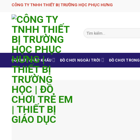
Skip
CÔNG TY TNHH THIẾT BỊ TRƯỜNG HỌC PHỤC H­ƯNG
to
content
Tìm
kiếm:
ĐỒ CHƠI NHẬP KHẨU
ĐỒ CHƠI NGOÀI TRỜI
ĐỒ CHƠI TRON