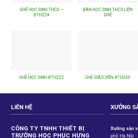
GHẾ HỌC SINH THCS –
BÀN HỌC SINH THCS LIỀN
BTH224
GHẾ
GHẾ HỌC SINH-BTH222
GHẾ GIÁO VIÊN-BTH250
LIÊN HỆ
XƯỞNG S
CÔNG TY TNHH THIẾT BỊ
Xưởng sản xu
TRƯỜNG HỌC PHỤC H­ƯNG
phố Hà Nội