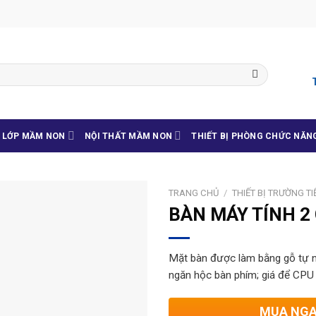
G LỚP MẦM NON
NỘI THẤT MẦM NON
THIẾT BỊ PHÒNG CHỨC NĂN
TRANG CHỦ
/
THIẾT BỊ TRƯỜNG T
BÀN MÁY TÍNH 2
Mặt bàn được làm bằng gỗ tự n
ngăn hộc bàn phím; giá để CPU
MUA NG