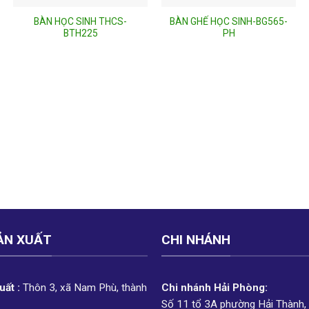
BÀN HỌC SINH THCS-
BÀN GHẾ HỌC SINH-BG565-
BTH225
PH
ẢN XUẤT
CHI NHÁNH
ất :
Thôn 3, xã Nam Phù, thành
Chi nhánh Hải Phòng:
Số 11 tổ 3A phường Hải Thành,