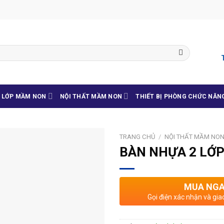
G LỚP MẦM NON
NỘI THẤT MẦM NON
THIẾT BỊ PHÒNG CHỨC NĂN
TRANG CHỦ
/
NỘI THẤT MẦM NO
BÀN NHỰA 2 LỚP
MUA NG
Gọi điện xác nhận và gia