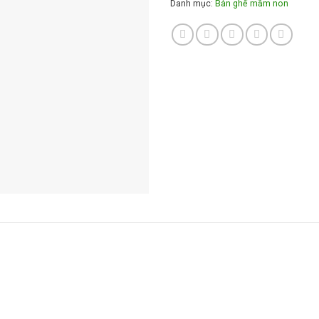
Danh mục:
Bàn ghế mầm non