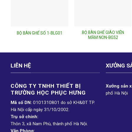
BỘ BÀN GHẾ GIÁO VIÊN
BỘ BÀN GHẾ SỐ 1-BLG01
MẦM NON-BG52
LIÊN HỆ
XƯỞNG S
CÔNG TY TNHH THIẾT BỊ
Xưởng sản xu
TRƯỜNG HỌC PHỤC H­ƯNG
phố Hà Nội
Mã số DN:
0101310801 do sở KH&ĐT TP.
Hà Nội cấp ngày 31/10/2002.
Trụ sở chính:
Thôn 3, xã Nam Phù, thành phố Hà Nội.
Văn Phòng: