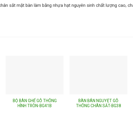
chân sắt mặt bàn làm bằng nhựa hạt nguyên sinh chất lượng cao, ch
BỘ BÀN GHẾ GỖ THÔNG
BÀN BÁN NGUYỆT GỖ
HÌNH TRÒN-BG41B
THÔNG CHÂN SẮT-BG38