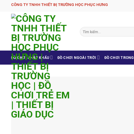
Skip
CÔNG TY TNHH THIẾT BỊ TRƯỜNG HỌC PHỤC H­ƯNG
to
content
Tìm
kiếm:
ĐỒ CHƠI NHẬP KHẨU
ĐỒ CHƠI NGOÀI TRỜI
ĐỒ CHƠI TRON