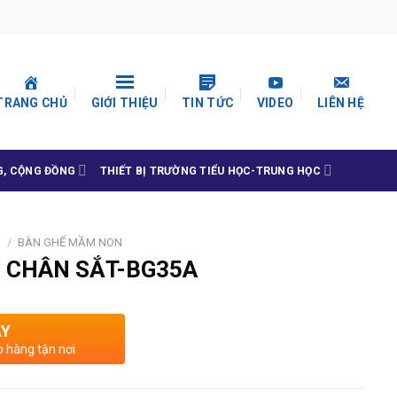
TRANG CHỦ
GIỚI THIỆU
TIN TỨC
VIDEO
LIÊN HỆ
G, CỘNG ĐỒNG
THIẾT BỊ TRƯỜNG TIỂU HỌC-TRUNG HỌC
N
/
BÀN GHẾ MẦM NON
 CHÂN SẮT-BG35A
AY
o hàng tận nơi