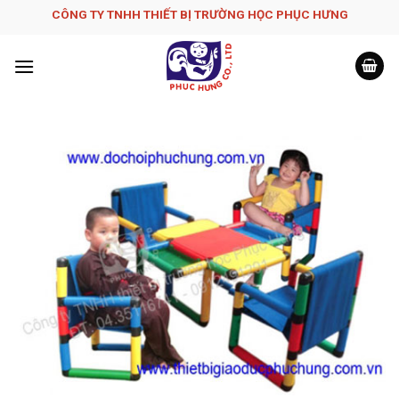
Skip
CÔNG TY TNHH THIẾT BỊ TRƯỜNG HỌC PHỤC H­ƯNG
to
content