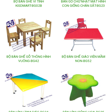
BỘ BÀN GHẾ VI TÍNH
BÀN GỖ CHỮ NHẬT MẶT HÌNH
KISDMART-BG02B
CON GIỐNG CHÂN SẮT-BG23
BỘ BÀN GHẾ GỖ THÔNG HÌNH
BỘ BÀN GHẾ GIÁO VIÊN MẦM
VUÔNG-BG42
NON-BG52