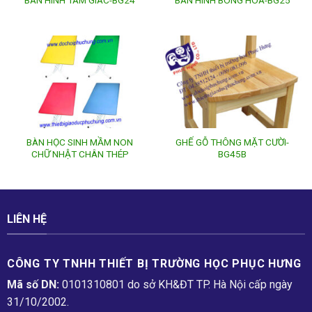
BÀN HÌNH TAM GIÁC-BG24
BÀN HÌNH BÔNG HOA-BG25
BÀN HỌC SINH MẦM NON
GHẾ GỖ THÔNG MẶT CƯỜI-
CHỮ NHẬT CHÂN THÉP
BG45B
LIÊN HỆ
CÔNG TY TNHH THIẾT BỊ TRƯỜNG HỌC PHỤC H­ƯNG
Mã số DN:
0101310801 do sở KH&ĐT TP. Hà Nội cấp ngày
31/10/2002.