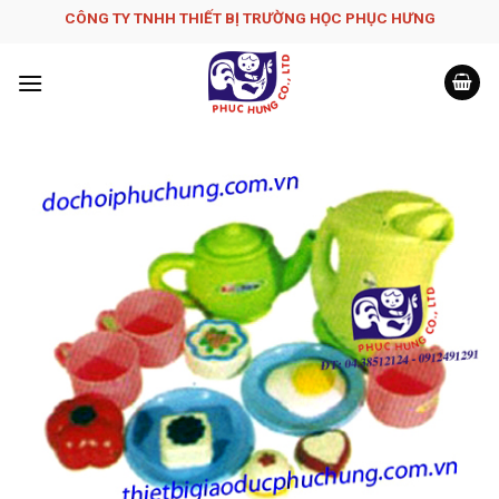
Skip
CÔNG TY TNHH THIẾT BỊ TRƯỜNG HỌC PHỤC H­ƯNG
to
content