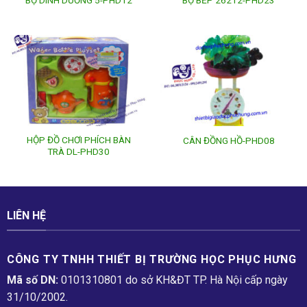
HỘP ĐỒ CHƠI PHÍCH BÀN
CÂN ĐỒNG HỒ-PHD08
TRÀ DL-PHD30
LIÊN HỆ
CÔNG TY TNHH THIẾT BỊ TRƯỜNG HỌC PHỤC H­ƯNG
Mã số DN:
0101310801 do sở KH&ĐT TP. Hà Nội cấp ngày
31/10/2002.