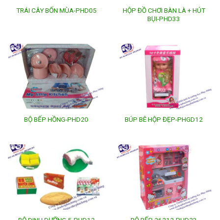
HỘP ĐỒ CHƠI BÀN LÀ + HÚT
TRÁI CÂY BỐN MÙA-PHD05
BỤI-PHD33
BỘ BẾP HỒNG-PHD20
BÚP BÊ HỘP ĐẸP-PHGD12
BỘ DINH DƯỠNG 5-PHD12
BỘ BẾP 26212-PHD23