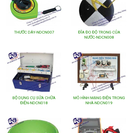
ĐĨA ĐO ĐỘ TRONG CỦA
THƯỚC DÂY-NDCN007
NƯỚC-NDCN008
BỘ DỤNG CỤ SỬA CHỮA
MÔ HÌNH MẠNG ĐIỆN TRONG
ĐIỆN-NDCN018
NHÀ-NDCN019