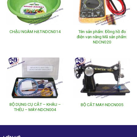
Tên sản phẩm: Đồng hồ đo
CHẬU NGÂM HẠT-NDCN014
điện vạn năng Mã sản phẩm:
NDCN020
BỘ DỤNG CỤ CẮT – KHÂU –
BỘ CẮT MAY-NDCN005
THÊU – MÁY-NDCN004