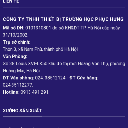
LIÊN HỆ
CÔNG TY TNHH THIẾT BỊ TRƯỜNG HỌC PHỤC H­ƯNG
Mã số DN:
0101310801 do sở KH&ĐT TP. Hà Nội cấp ngày
31/10/2002.
Trụ sở chính:
Thôn 3, xã Nam Phù, thành phố Hà Nội.
Văn Phòng:
Số 38 Louis XVI-LK50 khu đô thị mới Hoàng Văn Thụ, phường
Hoàng Mai, Hà Nội.
ĐT Văn phòng:
024. 38512124 -
ĐT Cửa hàng:
024.35112277.
Hotline:
0913 491 291.
XƯỞNG SẢN XUẤT