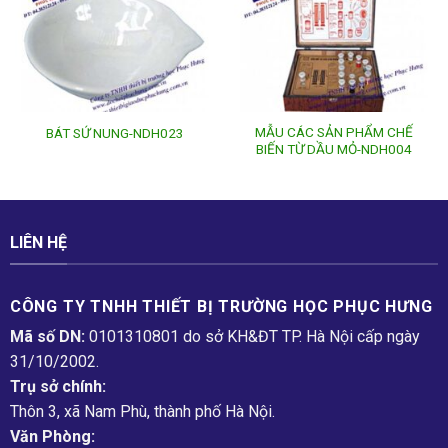
MẪU CÁC SẢN PHẨM CHẾ
BÁT SỨ NUNG-NDH023
BIẾN TỪ DẦU MỎ-NDH004
LIÊN HỆ
CÔNG TY TNHH THIẾT BỊ TRƯỜNG HỌC PHỤC H­ƯNG
Mã số DN:
0101310801 do sở KH&ĐT TP. Hà Nội cấp ngày
31/10/2002.
Trụ sở chính:
Thôn 3, xã Nam Phù, thành phố Hà Nội.
Văn Phòng: