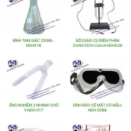
BÌNH TAM GIÁC 250ML-
BỘ DỤNG CỤ ĐIỆN PHÂN
NDH018
DUNG DỊCH CuSo4-NDH028
ỐNG NGHIỆM 2 NHÁNH CHỮ
KÍNH BẢO VỆ MẮT CÓ MẦU-
Y-NDH 017
NDH 008A