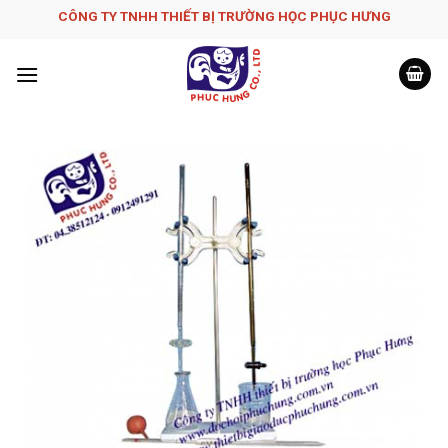
Skip
CÔNG TY TNHH THIẾT BỊ TRƯỜNG HỌC PHỤC H­ƯNG
to
content