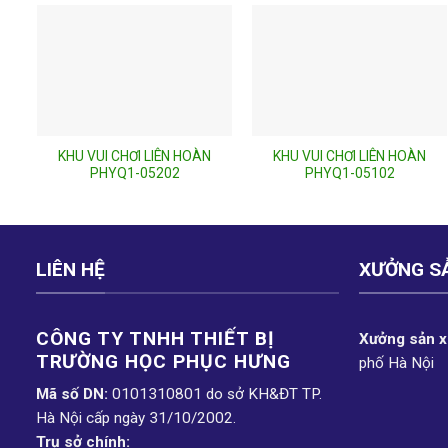
KHU VUI CHƠI LIÊN HOÀN
KHU VUI CHƠI LIÊN HOÀN
PHYQ1-05202
PHYQ1-05102
LIÊN HỆ
XƯỞNG S
CÔNG TY TNHH THIẾT BỊ
Xưởng sản xu
TRƯỜNG HỌC PHỤC H­ƯNG
phố Hà Nội
Mã số DN:
0101310801 do sở KH&ĐT TP.
Hà Nội cấp ngày 31/10/2002.
Trụ sở chính: