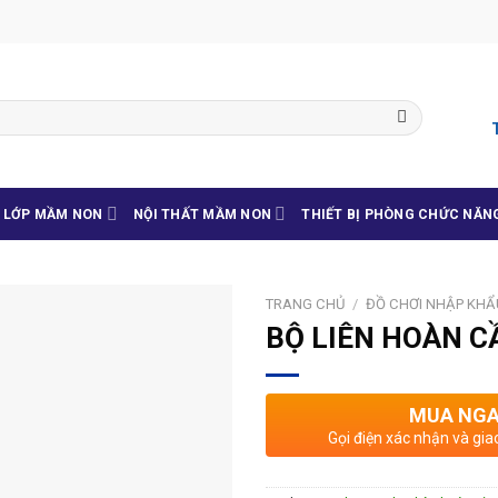
G LỚP MẦM NON
NỘI THẤT MẦM NON
THIẾT BỊ PHÒNG CHỨC NĂN
TRANG CHỦ
/
ĐỒ CHƠI NHẬP KHẨ
BỘ LIÊN HOÀN C
MUA NG
Gọi điện xác nhận và gia