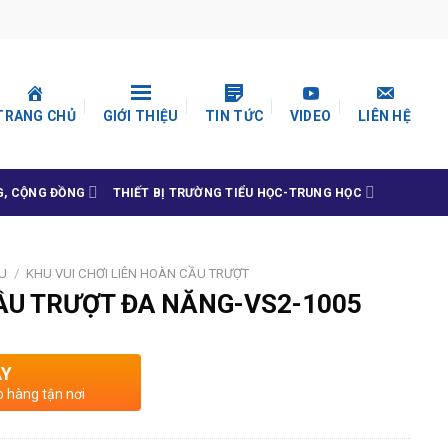
TRANG CHỦ
GIỚI THIỆU
TIN TỨC
VIDEO
LIÊN HỆ
G, CỘNG ĐỒNG
THIẾT BỊ TRƯỜNG TIỂU HỌC-TRUNG HỌC
U
/
KHU VUI CHƠI LIÊN HOÀN CẦU TRƯỢT
ẦU TRƯỢT ĐA NĂNG-VS2-1005
AY
o hàng tận nơi