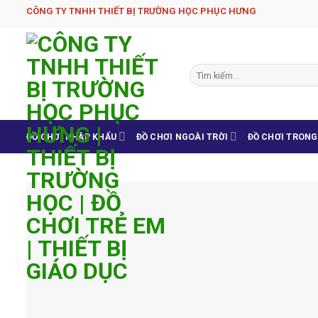
Skip
CÔNG TY TNHH THIẾT BỊ TRƯỜNG HỌC PHỤC H­ƯNG
to
content
Tìm
kiếm:
ĐỒ CHƠI NHẬP KHẨU
ĐỒ CHƠI NGOÀI TRỜI
ĐỒ CHƠI TRON