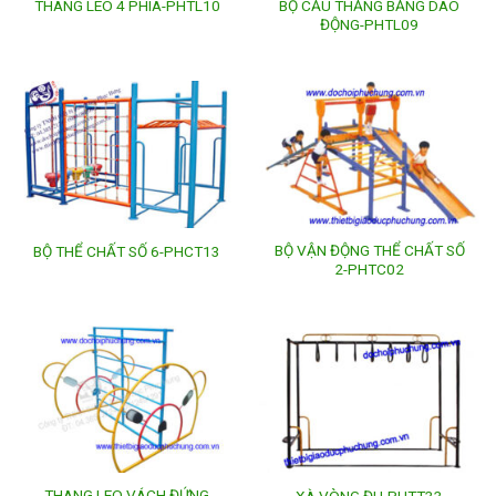
BỘ CẦU THĂNG BẰNG DAO
THANG LEO 4 PHÍA-PHTL10
ĐỘNG-PHTL09
BỘ VẬN ĐỘNG THỂ CHẤT SỐ
BỘ THỂ CHẤT SỐ 6-PHCT13
2-PHTC02
THANG LEO VÁCH ĐỨNG