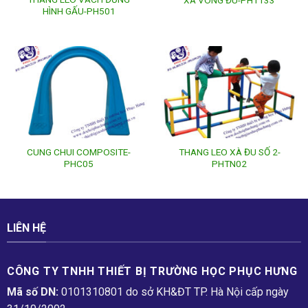
XÀ VÒNG ĐU-PHTT33
HÌNH GẤU-PH501
CUNG CHUI COMPOSITE-
THANG LEO XÀ ĐU SỐ 2-
PHC05
PHTN02
LIÊN HỆ
CÔNG TY TNHH THIẾT BỊ TRƯỜNG HỌC PHỤC H­ƯNG
Mã số DN:
0101310801 do sở KH&ĐT TP. Hà Nội cấp ngày