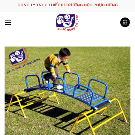
Skip
CÔNG TY TNHH THIẾT BỊ TRƯỜNG HỌC PHỤC H­ƯNG
to
content