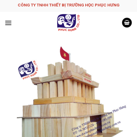
Skip
CÔNG TY TNHH THIẾT BỊ TRƯỜNG HỌC PHỤC H­ƯNG
to
content