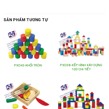
SẢN PHẨM TƯƠNG TỰ
PXD38-XẾP HÌNH XÂY DỰNG
PXD43-KHỐI TRÒN
100 CHI TIẾT