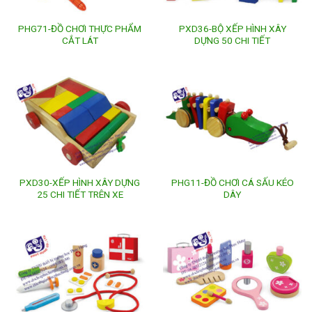
PHG71-ĐỒ CHƠI THỰC PHẨM
PXD36-BỘ XẾP HÌNH XÂY
CẮT LÁT
DỰNG 50 CHI TIẾT
PXD30-XẾP HÌNH XÂY DỰNG
PHG11-ĐỒ CHƠI CÁ SẤU KÉO
25 CHI TIẾT TRÊN XE
DÂY