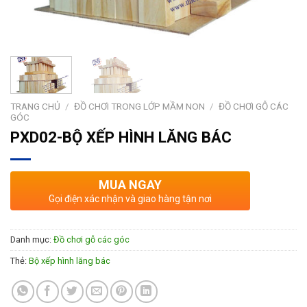
TRANG CHỦ
/
ĐỒ CHƠI TRONG LỚP MẦM NON
/
ĐỒ CHƠI GỖ CÁC
GÓC
PXD02-BỘ XẾP HÌNH LĂNG BÁC
MUA NGAY
Gọi điện xác nhận và giao hàng tận nơi
Danh mục:
Đồ chơi gỗ các góc
Thẻ:
Bộ xếp hình lăng bác