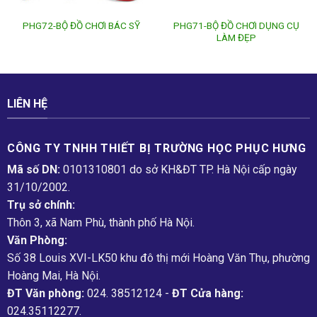
PHG71-BỘ ĐỒ CHƠI DỤNG CỤ
PHG72-BỘ ĐỒ CHƠI BÁC SỸ
LÀM ĐẸP
LIÊN HỆ
CÔNG TY TNHH THIẾT BỊ TRƯỜNG HỌC PHỤC H­ƯNG
Mã số DN:
0101310801 do sở KH&ĐT TP. Hà Nội cấp ngày
31/10/2002.
Trụ sở chính:
Thôn 3, xã Nam Phù, thành phố Hà Nội.
Văn Phòng:
Số 38 Louis XVI-LK50 khu đô thị mới Hoàng Văn Thụ, phường
Hoàng Mai, Hà Nội.
ĐT Văn phòng:
024. 38512124 -
ĐT Cửa hàng:
024.35112277.