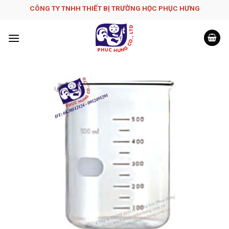
Skip
CÔNG TY TNHH THIẾT BỊ TRƯỜNG HỌC PHỤC H­ƯNG
to
content