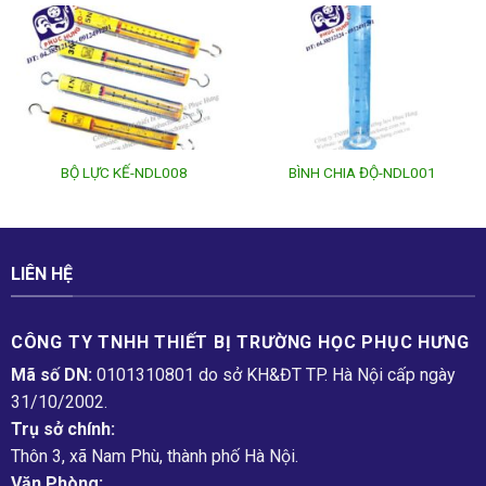
BỘ LỰC KẾ-NDL008
BÌNH CHIA ĐỘ-NDL001
LIÊN HỆ
CÔNG TY TNHH THIẾT BỊ TRƯỜNG HỌC PHỤC H­ƯNG
Mã số DN:
0101310801 do sở KH&ĐT TP. Hà Nội cấp ngày
31/10/2002.
Trụ sở chính:
Thôn 3, xã Nam Phù, thành phố Hà Nội.
Văn Phòng: