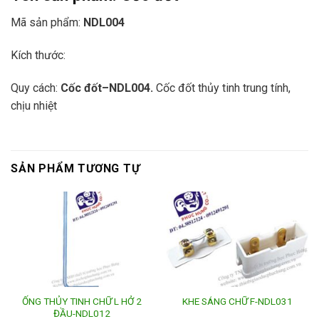
Mã sản phẩm:
NDL004
Kích thước:
Quy cách:
Cốc đốt
–
NDL004.
Cốc đốt thủy tinh trung tính,
chịu nhiệt
SẢN PHẨM TƯƠNG TỰ
ỐNG THỦY TINH CHỮ L HỞ 2
KHE SÁNG CHỮ F-NDL031
ĐẦU-NDL012