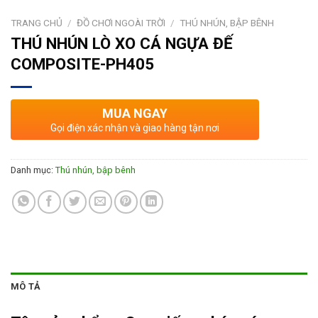
TRANG CHỦ
/
ĐỒ CHƠI NGOÀI TRỜI
/
THÚ NHÚN, BẬP BÊNH
THÚ NHÚN LÒ XO CÁ NGỰA ĐẾ
COMPOSITE-PH405
MUA NGAY
Gọi điện xác nhận và giao hàng tận nơi
Danh mục:
Thú nhún, bập bênh
MÔ TẢ