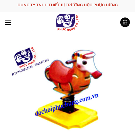
Skip
CÔNG TY TNHH THIẾT BỊ TRƯỜNG HỌC PHỤC H­ƯNG
to
content