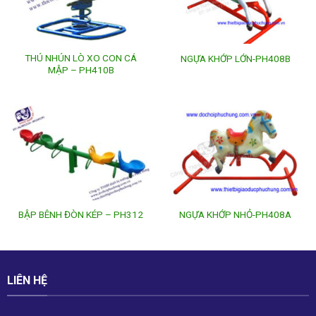
THÚ NHÚN LÒ XO CON CÁ
NGỰA KHỚP LỚN-PH408B
MẬP – PH410B
BẬP BÊNH ĐÒN KÉP – PH312
NGỰA KHỚP NHỎ-PH408A
LIÊN HỆ