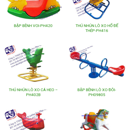
THÚ NHÚN LÒ XO HỔ ĐẾ
BẬP BÊNH VOI-PH420
THÉP-PH416
THÚ NHÚN LÒ XO CÁ HEO –
BẬP BÊNH LÒ XO ĐÔI-
PH402B
PH09805