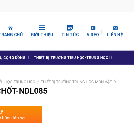
TRANG CHỦ
GIỚI THIỆU
TIN TỨC
VIDEO
LIÊN HỆ
G, CỘNG ĐỒNG
THIẾT BỊ TRƯỜNG TIỂU HỌC-TRUNG HỌC
IỂU HỌC-TRUNG HỌC
/
THIẾT BỊ TRƯỜNG TRUNG HỌC-MÔN VẬT LÝ
 CHỐT-NDL085
AY
o hàng tận nơi