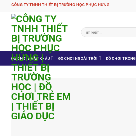
Skip
CÔNG TY TNHH THIẾT BỊ TRƯỜNG HỌC PHỤC H­ƯNG
to
content
Tìm
kiếm:
ĐỒ CHƠI NHẬP KHẨU
ĐỒ CHƠI NGOÀI TRỜI
ĐỒ CHƠI TRON