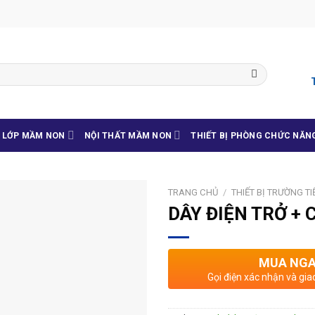
G LỚP MẦM NON
NỘI THẤT MẦM NON
THIẾT BỊ PHÒNG CHỨC NĂN
TRANG CHỦ
/
THIẾT BỊ TRƯỜNG T
DÂY ĐIỆN TRỞ +
MUA NG
Gọi điện xác nhận và gia