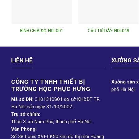
BÌNH CHIA ĐỘ-NDL001
CẦU TRÌ DÂY-NDL049
LIÊN HỆ
XƯỞNG S
CÔNG TY TNHH THIẾT BỊ
Xưởng sản xu
TRƯỜNG HỌC PHỤC H­ƯNG
phố Hà Nội
Mã số DN:
0101310801 do sở KH&ĐT TP.
Hà Nội cấp ngày 31/10/2002.
Trụ sở chính:
Thôn 3, xã Nam Phù, thành phố Hà Nội.
Văn Phòng:
Số 38 Louis XVI-LK50 khu đô thị mới Hoàng