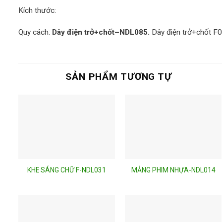
Kích thước:
Quy cách:
Dây điện trở+chốt
–
NDL085.
Dây điện trở+chốt 
SẢN PHẨM TƯƠNG TỰ
KHE SÁNG CHỮ F-NDL031
MẢNG PHIM NHỰA-NDL014