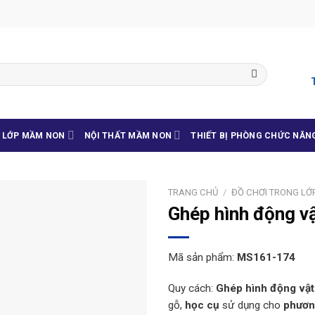
G LỚP MẦM NON
NỘI THẤT MẦM NON
THIẾT BỊ PHÒNG CHỨC NĂN
TRANG CHỦ
/
ĐỒ CHƠI TRONG LỚ
Ghép hình động v
Mã sản phẩm:
MS161-174
Quy cách:
Ghép hình động vật
gỗ,
học cụ
sử dụng cho
phươn