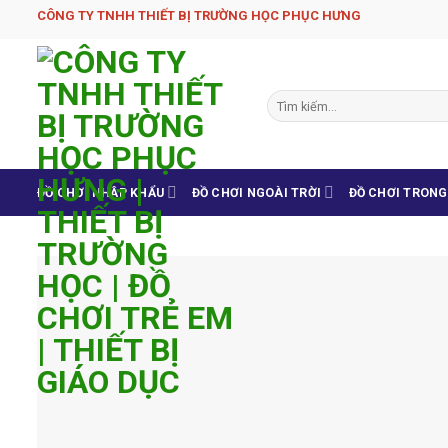
Skip
CÔNG TY TNHH THIẾT BỊ TRƯỜNG HỌC PHỤC H­ƯNG
to
content
Tìm
kiếm:
ĐỒ CHƠI NHẬP KHẨU
ĐỒ CHƠI NGOÀI TRỜI
ĐỒ CHƠI TRON