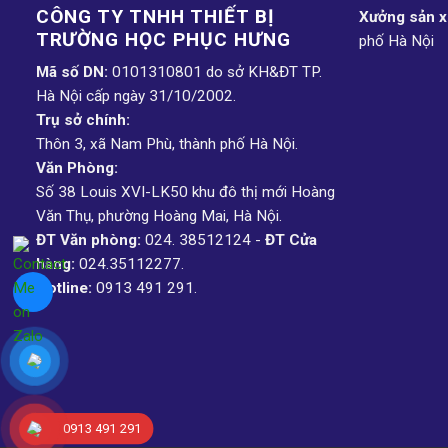
CÔNG TY TNHH THIẾT BỊ
Xưởng sản xu
TRƯỜNG HỌC PHỤC H­ƯNG
phố Hà Nội
Mã số DN:
0101310801 do sở KH&ĐT TP.
Hà Nội cấp ngày 31/10/2002.
Trụ sở chính:
Thôn 3, xã Nam Phù, thành phố Hà Nội.
Văn Phòng:
Số 38 Louis XVI-LK50 khu đô thị mới Hoàng
Văn Thụ, phường Hoàng Mai, Hà Nội.
ĐT Văn phòng:
024. 38512124 -
ĐT Cửa
hàng:
024.35112277.
Hotline:
0913 491 291.
0913 491 291