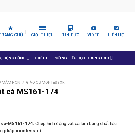
TRANG CHỦ
GIỚI THIỆU
TIN TỨC
VIDEO
LIÊN HỆ
G, CỘNG ĐỒNG
THIẾT BỊ TRƯỜNG TIỂU HỌC-TRUNG HỌC
P MẦM NON
/
GIÁO CỤ MONTESSORI
ật cá MS161-174
 cá
-MS161-174
.
Ghép hình động vật cá làm bằng chất liệu
g pháp montessori
.