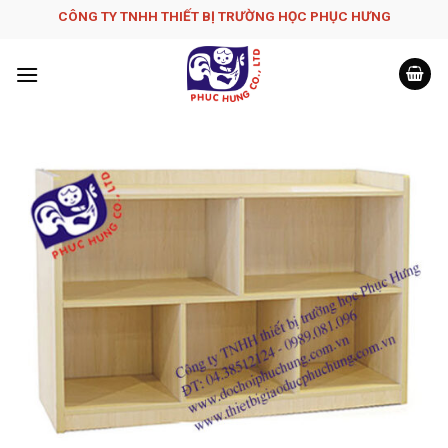
Skip
CÔNG TY TNHH THIẾT BỊ TRƯỜNG HỌC PHỤC H­ƯNG
to
content