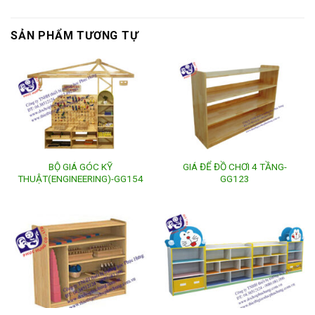
SẢN PHẨM TƯƠNG TỰ
BỘ GIÁ GÓC KỸ
GIÁ ĐỂ ĐỒ CHƠI 4 TẦNG-
THUẬT(ENGINEERING)-GG154
GG123