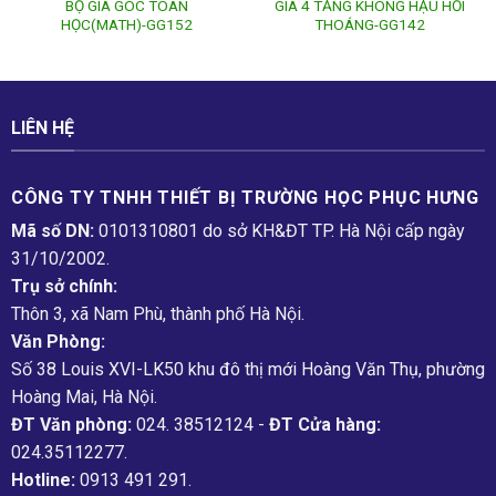
BỘ GIÁ GÓC TOÁN
GIÁ 4 TẦNG KHÔNG HẬU HỒI
HỌC(MATH)-GG152
THOÁNG-GG142
LIÊN HỆ
CÔNG TY TNHH THIẾT BỊ TRƯỜNG HỌC PHỤC H­ƯNG
Mã số DN:
0101310801 do sở KH&ĐT TP. Hà Nội cấp ngày
31/10/2002.
Trụ sở chính:
Thôn 3, xã Nam Phù, thành phố Hà Nội.
Văn Phòng:
Số 38 Louis XVI-LK50 khu đô thị mới Hoàng Văn Thụ, phường
Hoàng Mai, Hà Nội.
ĐT Văn phòng:
024. 38512124 -
ĐT Cửa hàng:
024.35112277.
Hotline:
0913 491 291.