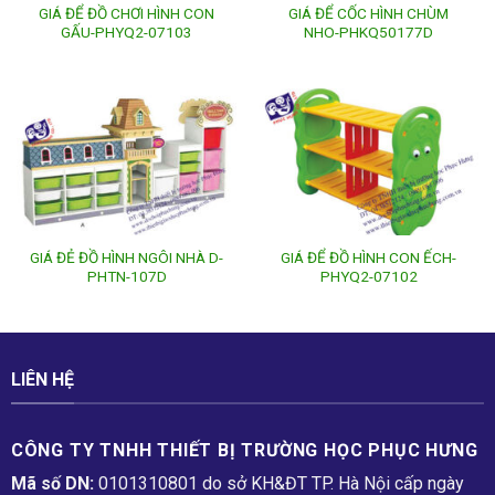
GIÁ ĐỂ ĐỒ CHƠI HÌNH CON
GIÁ ĐỂ CỐC HÌNH CHÙM
GẤU-PHYQ2-07103
NHO-PHKQ50177D
GIÁ ĐẺ ĐỒ HÌNH NGÔI NHÀ D-
GIÁ ĐỂ ĐỒ HÌNH CON ẾCH-
PHTN-107D
PHYQ2-07102
LIÊN HỆ
CÔNG TY TNHH THIẾT BỊ TRƯỜNG HỌC PHỤC H­ƯNG
Mã số DN:
0101310801 do sở KH&ĐT TP. Hà Nội cấp ngày