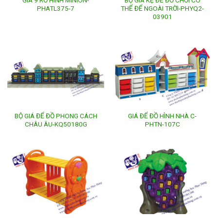
PHATL375-7
THỂ ĐỂ NGOÀI TRỜI-PHYQ2-
03901
BỘ GIÁ ĐỂ ĐỒ PHONG CÁCH
GIÁ ĐỂ ĐỒ HÌNH NHÀ C-
CHÂU ÂU-KQ50180G
PHTN-107C