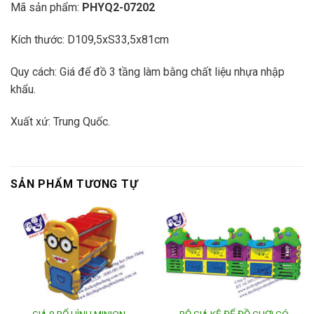
Mã sản phẩm:
PHYQ2-07202
Kích thước: D109,5xS33,5x81cm
Quy cách: Giá để đồ 3 tầng làm bằng chất liệu nhựa nhập
khẩu.
Xuất xứ: Trung Quốc.
SẢN PHẨM TƯƠNG TỰ
GIÁ 9 RỔ HÌNH MINION-
BỘ GIÁ KỆ ĐỂ ĐỒ CHƠI CÓ