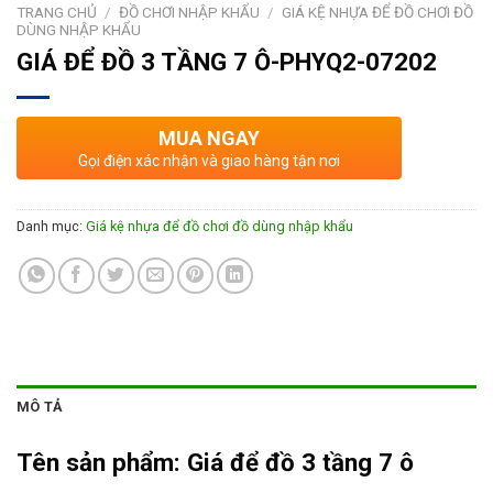
TRANG CHỦ
/
ĐỒ CHƠI NHẬP KHẨU
/
GIÁ KỆ NHỰA ĐỂ ĐỒ CHƠI ĐỒ
DÙNG NHẬP KHẨU
GIÁ ĐỂ ĐỒ 3 TẦNG 7 Ô-PHYQ2-07202
MUA NGAY
Gọi điện xác nhận và giao hàng tận nơi
Danh mục:
Giá kệ nhựa để đồ chơi đồ dùng nhập khẩu
MÔ TẢ
Tên sản phẩm:
Giá để đồ 3 tầng 7 ô