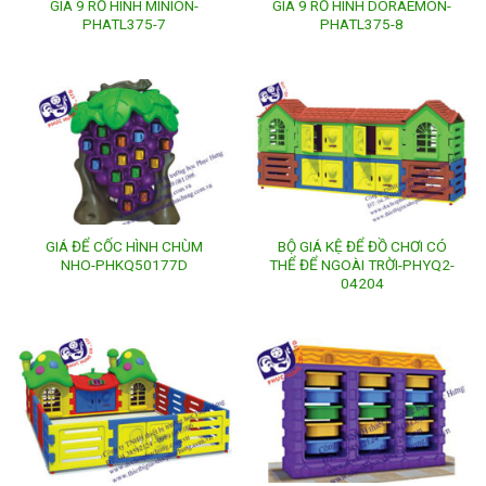
GIÁ 9 RỔ HÌNH MINION-
GIÁ 9 RỔ HÌNH DORAEMON-
PHATL375-7
PHATL375-8
GIÁ ĐỂ CỐC HÌNH CHÙM
BỘ GIÁ KỆ ĐỂ ĐỒ CHƠI CÓ
NHO-PHKQ50177D
THỂ ĐỂ NGOÀI TRỜI-PHYQ2-
04204