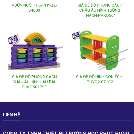
VƯỜN NUÔI THÚ-PHYQ2-
GIÁ ĐỂ ĐỒ PHONG CÁCH
04003
CHÂU ÂU HÌNH TƯỜNG
THÀNH-PHKQ501
GIÁ ĐỂ ĐỒ PHONG CÁCH
GIÁ ĐỂ ĐỒ HÌNH CON ẾCH-
CHÂU ÂU HÌNH LÂU ĐÀI-
PHYQ2-07102
PHKQ50179E
LIÊN HỆ
CÔNG TY TNHH THIẾT BỊ TRƯỜNG HỌC PHỤC H­ƯNG