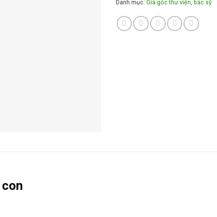
Danh mục:
Giá góc thư viện, bác sỹ
 con