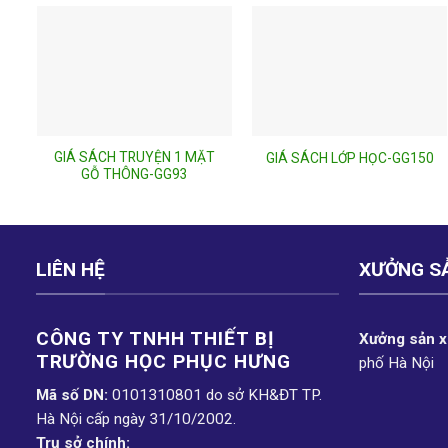
GIÁ SÁCH TRUYỆN 1 MẶT
GIÁ SÁCH LỚP HỌC-GG150
GỖ THÔNG-GG93
LIÊN HỆ
XƯỞNG S
CÔNG TY TNHH THIẾT BỊ
Xưởng sản xu
TRƯỜNG HỌC PHỤC H­ƯNG
phố Hà Nội
Mã số DN:
0101310801 do sở KH&ĐT TP.
Hà Nội cấp ngày 31/10/2002.
Trụ sở chính: