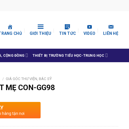
TRANG CHỦ
GIỚI THIỆU
TIN TỨC
VIDEO
LIÊN HỆ
G, CỘNG ĐỒNG
THIẾT BỊ TRƯỜNG TIỂU HỌC-TRUNG HỌC
N
/
GIÁ GÓC THƯ VIỆN, BÁC SỸ
ỊT MẸ CON-GG98
AY
o hàng tận nơi