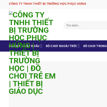
Skip
CÔNG TY TNHH THIẾT BỊ TRƯỜNG HỌC PHỤC H­ƯNG
to
content
Tìm
kiếm:
ĐỒ CHƠI NHẬP KHẨU
ĐỒ CHƠI NGOÀI TRỜI
ĐỒ CHƠI TRON