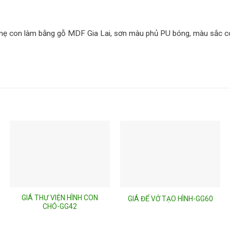
t mẹ con làm bằng gỗ MDF Gia Lai, sơn màu phủ PU bóng, màu sắc có
GIÁ THƯ VIỆN HÌNH CON
GIÁ ĐỂ VỞ TẠO HÌNH-GG60
CHÓ-GG42