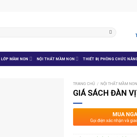
G LỚP MẦM NON
NỘI THẤT MẦM NON
THIẾT BỊ PHÒNG CHỨC NĂN
TRANG CHỦ
/
NỘI THẤT MẦM NO
GIÁ SÁCH ĐÀN V
MUA NG
Gọi điện xác nhận và gia