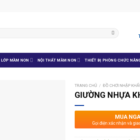
G LỚP MẦM NON
NỘI THẤT MẦM NON
THIẾT BỊ PHÒNG CHỨC NĂN
TRANG CHỦ
/
ĐỒ CHƠI NHẬP KHẨ
GIƯỜNG NHỰA K
MUA NG
Gọi điện xác nhận và gia