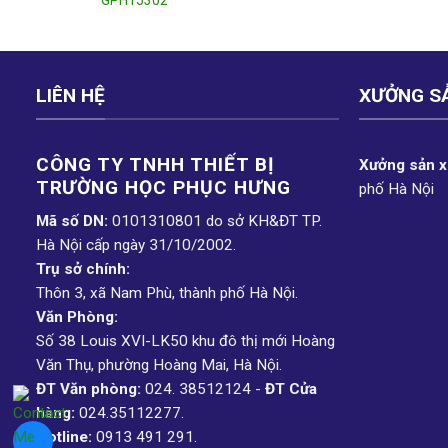
LIÊN HỆ
XƯỞNG S
CÔNG TY TNHH THIẾT BỊ
Xưởng sản xu
TRƯỜNG HỌC PHỤC H­ƯNG
phố Hà Nội
Mã số DN:
0101310801 do sở KH&ĐT TP.
Hà Nội cấp ngày 31/10/2002.
Trụ sở chính:
Thôn 3, xã Nam Phù, thành phố Hà Nội.
Văn Phòng:
Số 38 Louis XVI-LK50 khu đô thị mới Hoàng
Văn Thụ, phường Hoàng Mai, Hà Nội.
ĐT Văn phòng:
024. 38512124 -
ĐT Cửa
hàng:
024.35112277.
Hotline:
0913 491 291.