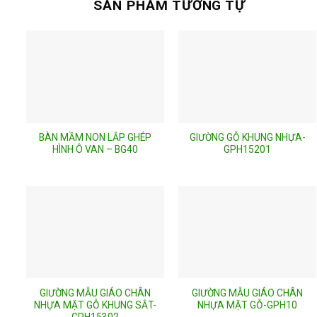
SẢN PHẨM TƯƠNG TỰ
BÀN MẦM NON LẮP GHÉP
GIƯỜNG GỖ KHUNG NHỰA-
HÌNH Ô VAN – BG40
GPH15201
GIƯỜNG MẪU GIÁO CHÂN
GIƯỜNG MẪU GIÁO CHÂN
NHỰA MẶT GỖ KHUNG SẮT-
NHỰA MẶT GỖ-GPH10
GPH15302