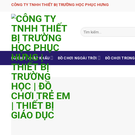
Skip
CÔNG TY TNHH THIẾT BỊ TRƯỜNG HỌC PHỤC H­ƯNG
to
content
Tìm
kiếm:
ĐỒ CHƠI NHẬP KHẨU
ĐỒ CHƠI NGOÀI TRỜI
ĐỒ CHƠI TRON