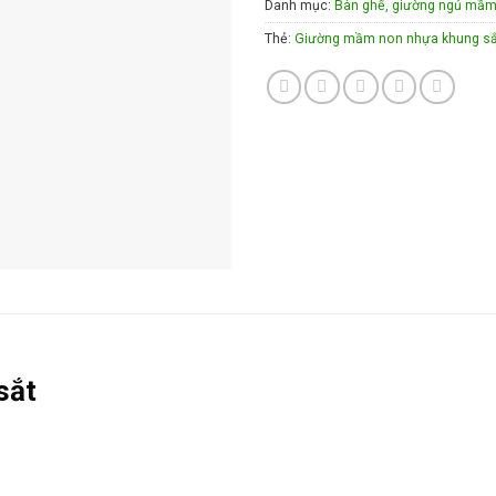
Danh mục:
Bàn ghế, giường ngủ mầ
Thẻ:
Giường mầm non nhựa khung sắ
sắt