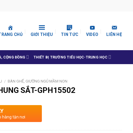
TRANG CHỦ
GIỚI THIỆU
TIN TỨC
VIDEO
LIÊN HỆ
G, CỘNG ĐỒNG
THIẾT BỊ TRƯỜNG TIỂU HỌC-TRUNG HỌC
U
/
BÀN GHẾ, GIƯỜNG NGỦ MẦM NON
HUNG SẮT-GPH15502
AY
o hàng tận nơi