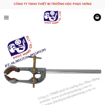
Skip
CÔNG TY TNHH THIẾT BỊ TRƯỜNG HỌC PHỤC H­ƯNG
to
content