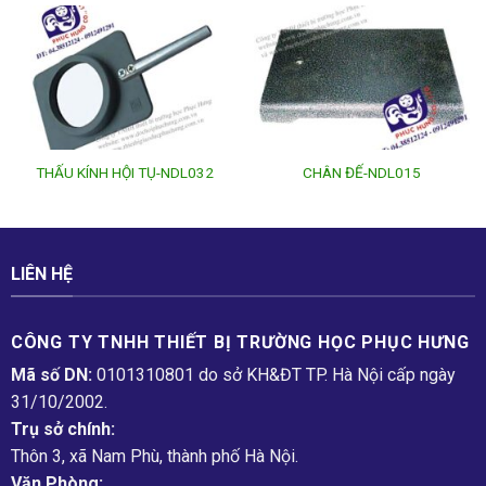
THẤU KÍNH HỘI TỤ-NDL032
CHÂN ĐẾ-NDL015
LIÊN HỆ
CÔNG TY TNHH THIẾT BỊ TRƯỜNG HỌC PHỤC H­ƯNG
Mã số DN:
0101310801 do sở KH&ĐT TP. Hà Nội cấp ngày
31/10/2002.
Trụ sở chính:
Thôn 3, xã Nam Phù, thành phố Hà Nội.
Văn Phòng: