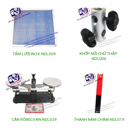
KHỚP NỐI CHỮ THẬP-
TẤM LƯỚI INOX-NDL009
NDL006
CÂN RÔBECVAN-NDL029
THANH NAM CHÂM-NDL019