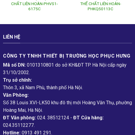
CHẤT LIÊN HOÀN-PHVS1-
THỂ CHẤT LIÊN HOÀN-
6175C
PHKQ50113C
LIÊN HỆ
CÔNG TY TNHH THIẾT BỊ TRƯỜNG HỌC PHỤC H­ƯNG
Mã số DN:
0101310801 do sở KH&ĐT TP. Hà Nội cấp ngày
31/10/2002.
Trụ sở chính:
Thôn 3, xã Nam Phù, thành phố Hà Nội.
Văn Phòng:
Số 38 Louis XVI-LK50 khu đô thị mới Hoàng Văn Thụ, phường
Hoàng Mai, Hà Nội.
ĐT Văn phòng:
024. 38512124 -
ĐT Cửa hàng:
024.35112277.
Hotline:
0913 491 291.