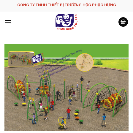
Skip
CÔNG TY TNHH THIẾT BỊ TRƯỜNG HỌC PHỤC H­ƯNG
to
content