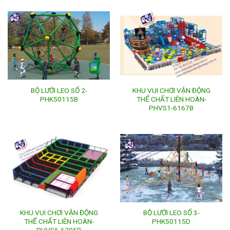
BỘ LƯỚI LEO SỐ 2-
KHU VUI CHƠI VẬN ĐỘNG
PHK50115B
THỂ CHẤT LIÊN HOÀN-
PHVS1-6167B
KHU VUI CHƠI VẬN ĐỘNG
BỘ LƯỚI LEO SỐ 3-
THỂ CHẤT LIÊN HOÀN-
PHK50115D
PHVS6-6205B