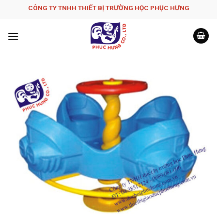
Skip
CÔNG TY TNHH THIẾT BỊ TRƯỜNG HỌC PHỤC H­ƯNG
to
content