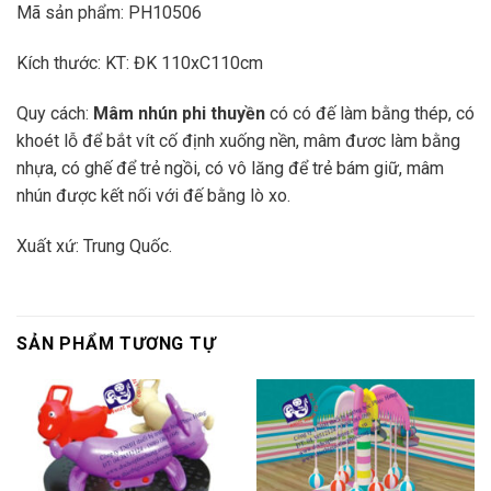
Mã sản phẩm: PH10506
Kích thước: KT: ĐK 110xC110cm
Quy cách:
Mâm nhún phi thuyền
có có đế làm bằng thép, có
khoét lỗ để bắt vít cố định xuống nền, mâm đươc làm bằng
nhựa, có ghế để trẻ ngồi, có vô lăng để trẻ bám giữ, mâm
nhún được kết nối với đế bằng lò xo.
Xuất xứ: Trung Quốc.
SẢN PHẨM TƯƠNG TỰ