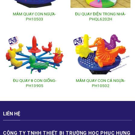
MÂM QUAY CON NGỰA-
ĐU QUAY ĐIỆN TRONG NHÀ-
PH10503
PHQL6202H
ĐU QUAY 8 CON GIỐNG-
MÂM QUAY CON CÁ NGỰA-
PH13905
PH10502
LIÊN HỆ
CÔNG TY TNHH THIẾT BỊ TRƯỜNG HỌC PHỤC H­ƯNG