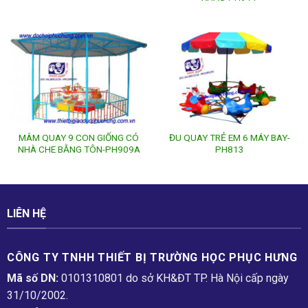
MÂM QUAY 9 CON GIỐNG CÓ
ĐU QUAY TRẺ EM 6 MÁY BAY-
NHÀ CHE BẰNG TÔN-PH909A
PH813
LIÊN HỆ
CÔNG TY TNHH THIẾT BỊ TRƯỜNG HỌC PHỤC H­ƯNG
Mã số DN:
0101310801 do sở KH&ĐT TP. Hà Nội cấp ngày
31/10/2002.