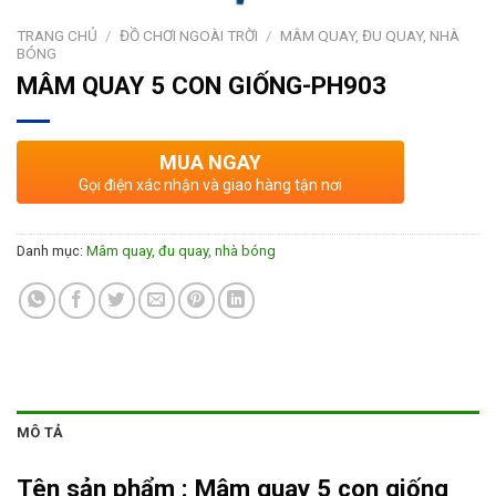
TRANG CHỦ
/
ĐỒ CHƠI NGOÀI TRỜI
/
MÂM QUAY, ĐU QUAY, NHÀ
BÓNG
MÂM QUAY 5 CON GIỐNG-PH903
MUA NGAY
Gọi điện xác nhận và giao hàng tận nơi
Danh mục:
Mâm quay, đu quay, nhà bóng
MÔ TẢ
Tên sản phẩm :
Mâm quay 5 con giống