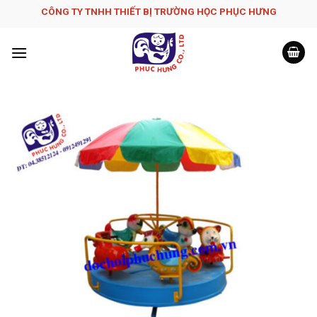
Skip
CÔNG TY TNHH THIẾT BỊ TRƯỜNG HỌC PHỤC H­ƯNG
to
content