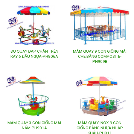
ĐU QUAY ĐẠP CHÂN TRÊN
MÂM QUAY 9 CON GIỐNG MÁI
RAY 6 ĐẦU NGỰA-PH806A
CHE BẰNG COMPOSITE-
PH909B
MÂM QUAY 3 CON GIỐNG MÁI
MÂM QUAY INOX 9 CON
NẤM-PH901A
GIỐNG BẰNG NHỰA NHẬP
KHẨU-PH911