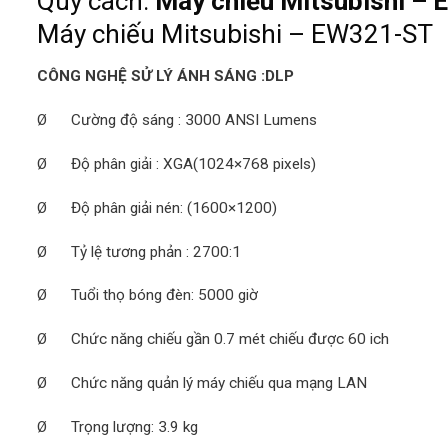
Quy cách:
Máy chiếu Mitsubishi –
Máy chiếu Mitsubishi – EW321-ST
CÔNG NGHỆ SỬ LÝ ÁNH SÁNG :DLP
Ø Cường độ sáng : 3000 ANSI Lumens
Ø Độ phân giải : XGA(1024×768 pixels)
Ø Độ phân giải nén: (1600×1200)
Ø Tỷ lệ tương phản : 2700:1
Ø Tuổi thọ bóng đèn: 5000 giờ
Ø Chức năng chiếu gần 0.7 mét chiếu được 60 ich
Ø Chức năng quản lý máy chiếu qua mạng LAN
Ø Trọng lượng: 3.9 kg