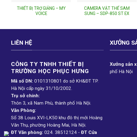
THIẾT BỊ TRỢ GIẢNG – MY
CAMERA VẬT THỂ SAM
VOICE
SUNG – SDP-850 ST EX
LIÊN HỆ
XƯỞNG S
CÔNG TY TNHH THIẾT BỊ
Xưởng sản xu
TRƯỜNG HỌC PHỤC H­ƯNG
phố Hà Nội
Mã số DN:
0101310801 do sở KH&ĐT TP.
Hà Nội cấp ngày 31/10/2002.
Trụ sở chính:
Thôn 3, xã Nam Phù, thành phố Hà Nội.
Văn Phòng:
Số 38 Louis XVI-LK50 khu đô thị mới Hoàng
Văn Thụ, phường Hoàng Mai, Hà Nội.
ĐT Văn phòng:
024. 38512124 -
ĐT Cửa