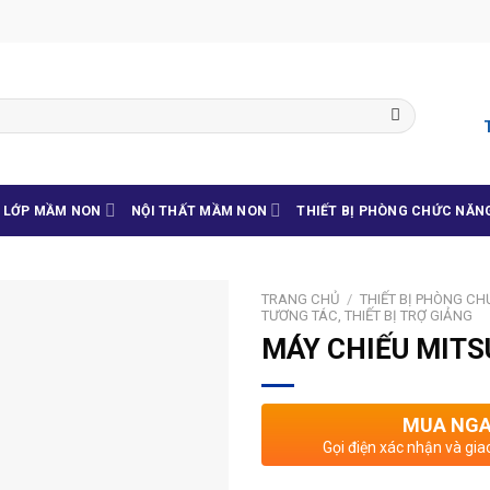
G LỚP MẦM NON
NỘI THẤT MẦM NON
THIẾT BỊ PHÒNG CHỨC NĂN
TRANG CHỦ
/
THIẾT BỊ PHÒNG C
TƯƠNG TÁC, THIẾT BỊ TRỢ GIẢNG
MÁY CHIẾU MITS
MUA NG
Gọi điện xác nhận và gia