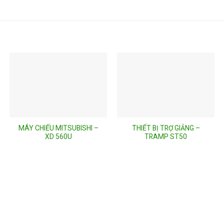
MÁY CHIẾU MITSUBISHI –
THIẾT BỊ TRỢ GIẢNG –
XD 560U
TRAMP ST50