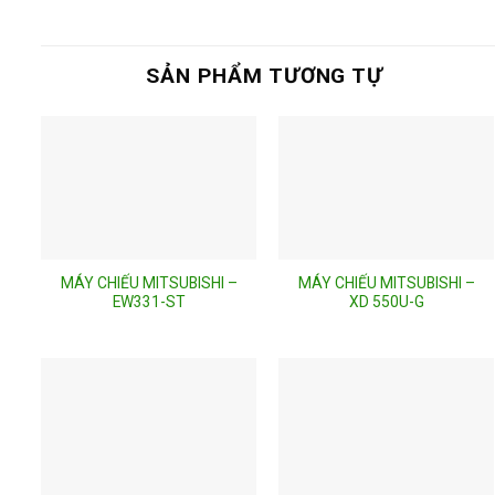
SẢN PHẨM TƯƠNG TỰ
MÁY CHIẾU MITSUBISHI –
MÁY CHIẾU MITSUBISHI –
EW331-ST
XD 550U-G