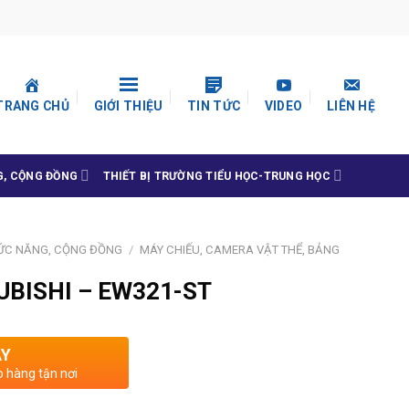
TRANG CHỦ
GIỚI THIỆU
TIN TỨC
VIDEO
LIÊN HỆ
G, CỘNG ĐỒNG
THIẾT BỊ TRƯỜNG TIỂU HỌC-TRUNG HỌC
HỨC NĂNG, CỘNG ĐỒNG
/
MÁY CHIẾU, CAMERA VẬT THỂ, BẢNG
UBISHI – EW321-ST
AY
o hàng tận nơi