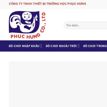
Skip
CÔNG TY TNHH THIẾT BỊ TRƯỜNG HỌC PHỤC H­ƯNG
to
content
Tìm
kiếm:
ĐỒ CHƠI NHẬP KHẨU
ĐỒ CHƠI NGOÀI TRỜI
ĐỒ CHƠI TRON