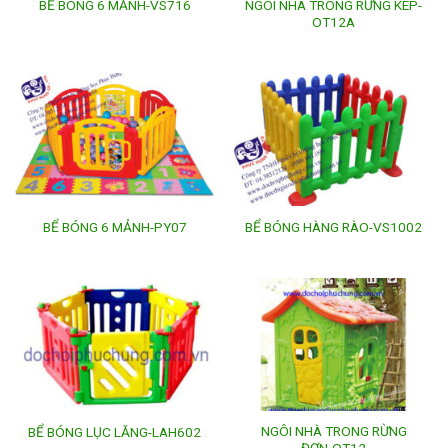
NGÔI NHÀ TRONG RỪNG KÉP-
BỂ BÓNG 6 MẢNH-VS716
OT12A
BỂ BÓNG 6 MẢNH-PY07
BỂ BÓNG HÀNG RÀO-VS1002
NGÔI NHÀ TRONG RỪNG
BỂ BÓNG LỤC LĂNG-LAH602