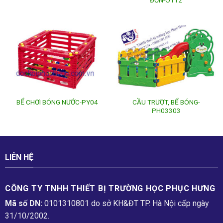
ĐƠN-OT12
CẦU TRƯỢT, BỂ BÓNG-
BỂ CHƠI BÓNG NƯỚC-PY04
PH03303
LIÊN HỆ
CÔNG TY TNHH THIẾT BỊ TRƯỜNG HỌC PHỤC H­ƯNG
Mã số DN:
0101310801 do sở KH&ĐT TP. Hà Nội cấp ngày
31/10/2002.