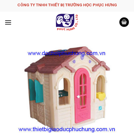
Skip
CÔNG TY TNHH THIẾT BỊ TRƯỜNG HỌC PHỤC H­ƯNG
to
content