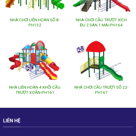
NHÀ CHƠI LIÊN HOÀN SỐ 8-
NHÀ CHƠI CẦU TRƯỢT XÍCH
PH132
ĐU 2 SÀN 1 MÁI-PH164
NHÀ LIÊN HOÀN 4 KHỐI CẦU
NHÀ CHƠI CẦU TRƯỢT SỐ 22-
TRƯỢT XOẮN-PH161
PH167
LIÊN HỆ