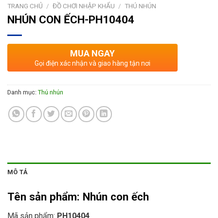
TRANG CHỦ
/
ĐỒ CHƠI NHẬP KHẨU
/
THÚ NHÚN
NHÚN CON ẾCH-PH10404
MUA NGAY
Gọi điện xác nhận và giao hàng tận nơi
Danh mục:
Thú nhún
MÔ TẢ
Tên sản phẩm:
Nhún con ếch
Mã sản phẩm:
PH10404