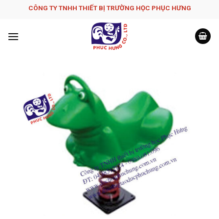
Skip
CÔNG TY TNHH THIẾT BỊ TRƯỜNG HỌC PHỤC H­ƯNG
to
content