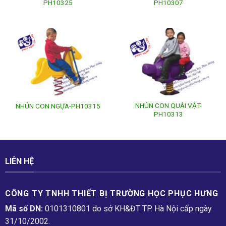
PH10325
PH10307
NHÚN CON QUÁI VẬT-
NHÚN CON NGỰA-PH10315
PH10313
LIÊN HỆ
CÔNG TY TNHH THIẾT BỊ TRƯỜNG HỌC PHỤC H­ƯNG
Mã số DN:
0101310801 do sở KH&ĐT TP. Hà Nội cấp ngày
31/10/2002.