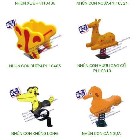
NHÚN XE ỦI-PH10406
NHÚN CON NGỰA-PH10324
NHÚN CON HƯƠU CAO CỔ-
NHÚN CON BƯỚM-PH10405
PH10310
NHÚN CON KHỦNG LONG-
NHÚN CON CÁ NGỰA-