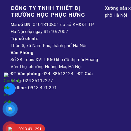
CÔNG TY TNHH THIẾT BỊ
Xưởng sản xu
TRƯỜNG HỌC PHỤC H­ƯNG
phố Hà Nội
Mã số DN:
0101310801 do sở KH&ĐT TP.
Hà Nội cấp ngày 31/10/2002.
Trụ sở chính:
Thôn 3, xã Nam Phù, thành phố Hà Nội.
Văn Phòng:
Số 38 Louis XVI-LK50 khu đô thị mới Hoàng
Văn Thụ, phường Hoàng Mai, Hà Nội.
ĐT Văn phòng:
024. 38512124 -
ĐT Cửa
hàng:
024.35112277.
Hotline:
0913 491 291.
0913 491 291