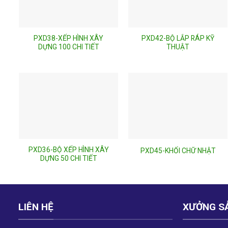
PXD38-XẾP HÌNH XÂY
PXD42-BỘ LẮP RÁP KỸ
DỰNG 100 CHI TIẾT
THUẬT
PXD36-BỘ XẾP HÌNH XÂY
PXD45-KHỐI CHỮ NHẬT
DỰNG 50 CHI TIẾT
LIÊN HỆ
XƯỞNG S