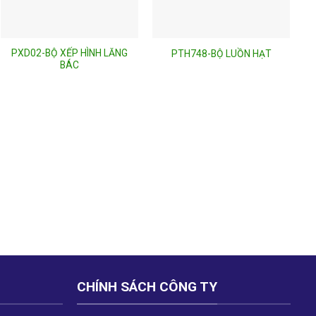
PXD02-BỘ XẾP HÌNH LĂNG
PTH748-BỘ LUỒN HẠT
BÁC
CHÍNH SÁCH CÔNG TY