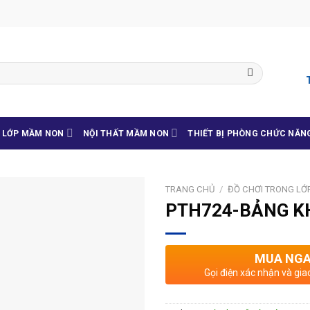
G LỚP MẦM NON
NỘI THẤT MẦM NON
THIẾT BỊ PHÒNG CHỨC NĂN
TRANG CHỦ
/
ĐỒ CHƠI TRONG LỚ
PTH724-BẢNG KH
MUA NG
Gọi điện xác nhận và gia