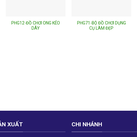
PHG12-ĐỒ CHƠI ONG KÉO
PHG71-BỘ ĐỒ CHƠI DỤNG
DÂY
CỤ LÀM ĐẸP
ẢN XUẤT
CHI NHÁNH