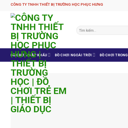
Skip
CÔNG TY TNHH THIẾT BỊ TRƯỜNG HỌC PHỤC H­ƯNG
to
content
Tìm
kiếm:
ĐỒ CHƠI NHẬP KHẨU
ĐỒ CHƠI NGOÀI TRỜI
ĐỒ CHƠI TRON