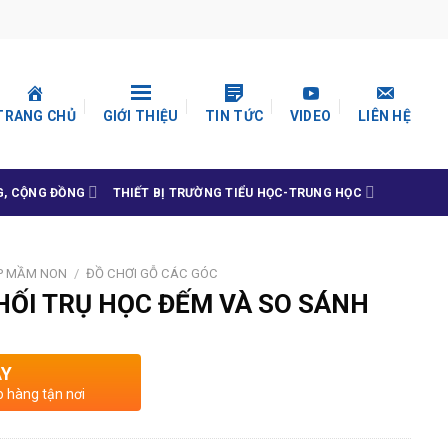
TRANG CHỦ
GIỚI THIỆU
TIN TỨC
VIDEO
LIÊN HỆ
G, CỘNG ĐỒNG
THIẾT BỊ TRƯỜNG TIỂU HỌC-TRUNG HỌC
P MẦM NON
/
ĐỒ CHƠI GỖ CÁC GÓC
ỐI TRỤ HỌC ĐẾM VÀ SO SÁNH
AY
o hàng tận nơi