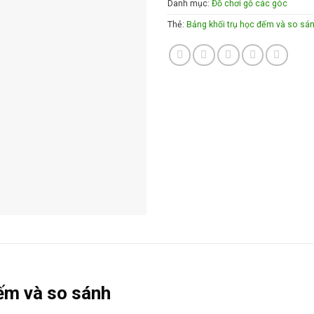
Danh mục:
Đồ chơi gỗ các góc
Thẻ:
Bảng khối trụ học đếm và so sá
ếm và so sánh