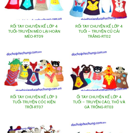
RỐI TAY CHUYỆN KỂ LỚP 4
RỐI TAY CHUYỆN KỂ LỚP 4
TUỔI-TRUYỆN MÈO LẠI HOÀN
TUỔI – TRUYỆN CỦ CẢI
MÈO-RT09
TRẮNG-RT02
RỐI TAY CHUYỆN KỂ LỚP 3
ỐI TAY CHUYỆN KỂ LỚP 4
TUỔI-TRUYỆN CÓC KIỆN
TUỔI – TRUYỆN CÁO, THỎ VÀ
TRỜI-RT07
GÀ TRỐNG-RT03