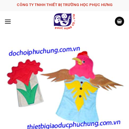
Skip
CÔNG TY TNHH THIẾT BỊ TRƯỜNG HỌC PHỤC H­ƯNG
to
content