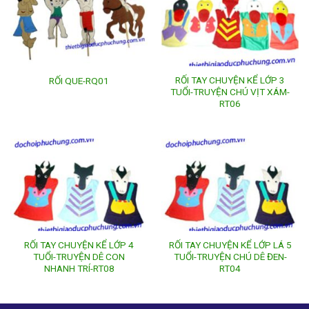
RỐI TAY CHUYỆN KỂ LỚP 3
RỐI QUE-RQ01
TUỔI-TRUYỆN CHÚ VỊT XÁM-
RT06
RỐI TAY CHUYỆN KỂ LỚP 4
RỐI TAY CHUYỆN KỂ LỚP LÁ 5
TUỔI-TRUYỆN DÊ CON
TUỔI-TRUYỆN CHÚ DÊ ĐEN-
NHANH TRÍ-RT08
RT04