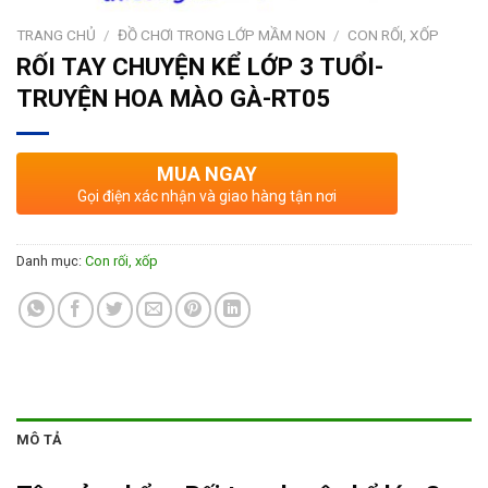
TRANG CHỦ
/
ĐỒ CHƠI TRONG LỚP MẦM NON
/
CON RỐI, XỐP
RỐI TAY CHUYỆN KỂ LỚP 3 TUỔI-
TRUYỆN HOA MÀO GÀ-RT05
MUA NGAY
Gọi điện xác nhận và giao hàng tận nơi
Danh mục:
Con rối, xốp
MÔ TẢ