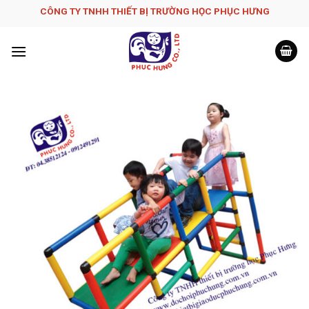
Skip
CÔNG TY TNHH THIẾT BỊ TRƯỜNG HỌC PHỤC H­ƯNG
to
content