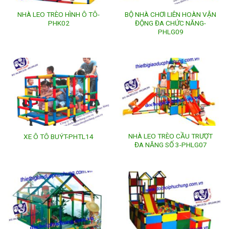
NHÀ LEO TRÈO HÌNH Ô TÔ-
BỘ NHÀ CHƠI LIÊN HOÀN VẬN
PHK02
ĐỘNG ĐA CHỨC NĂNG-
PHLG09
NHÀ LEO TRÈO CẦU TRƯỢT
XE Ô TÔ BUÝT-PHTL14
ĐA NĂNG SỐ 3-PHLG07