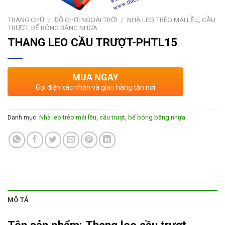
TRANG CHỦ
/
ĐỒ CHƠI NGOÀI TRỜI
/
NHÀ LEO TRÈO MÁI LỀU, CẦU
TRƯỢT, BỂ BÓNG BẰNG NHỰA
THANG LEO CẦU TRƯỢT-PHTL15
MUA NGAY
Gọi điện xác nhận và giao hàng tận nơi
Danh mục:
Nhà leo trèo mái lều, cầu trượt, bể bóng bằng nhựa
MÔ TẢ