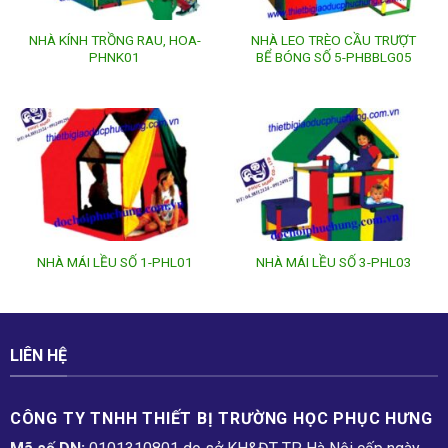
NHÀ KÍNH TRỒNG RAU, HOA-
NHÀ LEO TRÈO CẦU TRƯỢT
PHNK01
BỂ BÓNG SỐ 5-PHBBLG05
NHÀ MÁI LỀU SỐ 1-PHL01
NHÀ MÁI LỀU SỐ 3-PHL03
LIÊN HỆ
CÔNG TY TNHH THIẾT BỊ TRƯỜNG HỌC PHỤC H­ƯNG