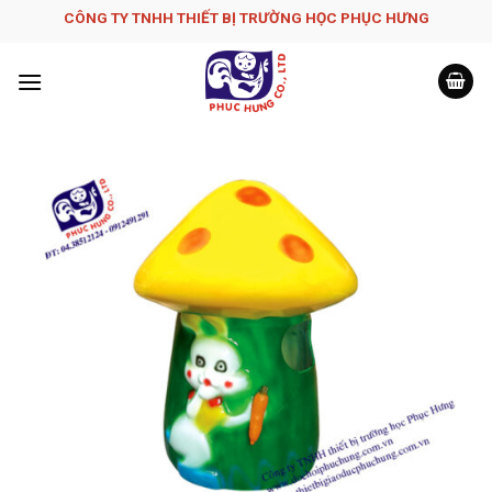
Skip
CÔNG TY TNHH THIẾT BỊ TRƯỜNG HỌC PHỤC H­ƯNG
to
content