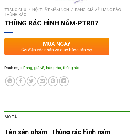
TRANG CHỦ
/
NỘI THẤT MẦM NON
/
BẢNG, GIÁ VẼ, HÀNG RÀO,
THÙNG RÁC
THÙNG RÁC HÌNH NẤM-PTR07
MUA NGAY
Gọi điện xác nhận và giao hàng tận nơi
Danh mục:
Bảng, giá vẽ, hàng rào, thùng rác
MÔ TẢ
Tên sản phẩm:
Thùng rác hình nấm