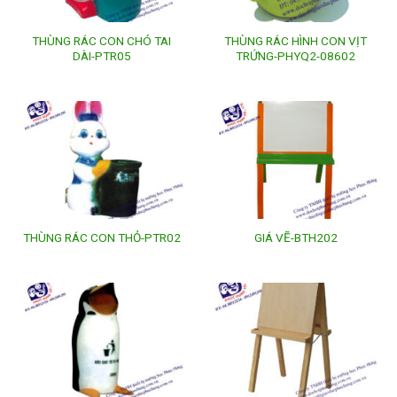
THÙNG RÁC CON CHÓ TAI
THÙNG RÁC HÌNH CON VỊT
DÀI-PTR05
TRỨNG-PHYQ2-08602
THÙNG RÁC CON THỎ-PTR02
GIÁ VẼ-BTH202