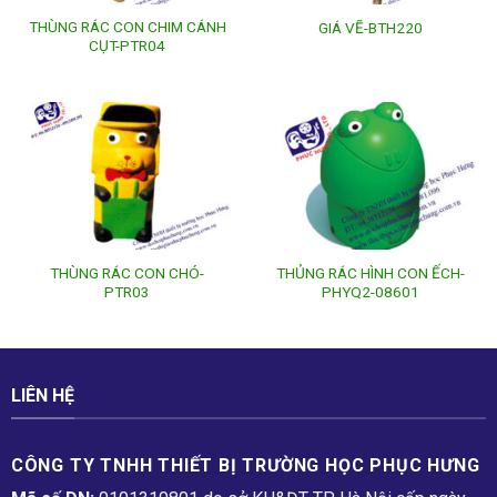
THÙNG RÁC CON CHIM CÁNH
GIÁ VẼ-BTH220
CỤT-PTR04
THÙNG RÁC CON CHÓ-
THỦNG RÁC HÌNH CON ẾCH-
PTR03
PHYQ2-08601
LIÊN HỆ
CÔNG TY TNHH THIẾT BỊ TRƯỜNG HỌC PHỤC H­ƯNG