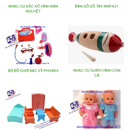
NHẠC CỤ XẮC XÔ HÌNH BÁN
ĐÀN GỖ GÕ TAY-ANP421
NGUYỆT
NHẠC CỤ GUIRO HÌNH CON
BỘ ĐỒ CHƠI BÁC SỸ-PHV805
CÁ