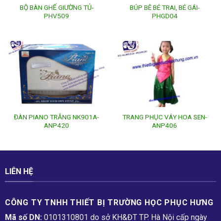
BỘ BÀN GHẾ GIƯỜNG TỦ-
BÚP BÊ BÉ TRAI, BÉ GÁI-
PHV509
PHGD04
ĐÀN PIANO TRẮNG NK901A-
TRANG PHỤC VÁY HOA SEN-
ANP420
ANP406
LIÊN HỆ
CÔNG TY TNHH THIẾT BỊ TRƯỜNG HỌC PHỤC H­ƯNG
Mã số DN:
0101310801 do sở KH&ĐT TP. Hà Nội cấp ngày