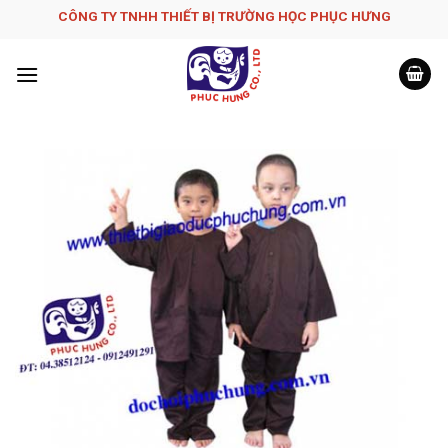
Skip
CÔNG TY TNHH THIẾT BỊ TRƯỜNG HỌC PHỤC H­ƯNG
to
content