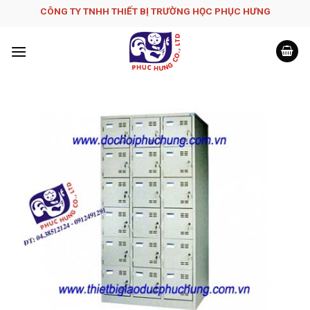
Skip
CÔNG TY TNHH THIẾT BỊ TRƯỜNG HỌC PHỤC H­ƯNG
to
content