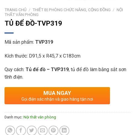
TRANG CHỦ
/
THIẾT BỊ PHÒNG CHỨC NĂNG, CỘNG ĐỒNG
/
NỘI
THẤT VĂN PHÒNG
TỦ ĐỂ ĐỒ-TVP319
Mã sản phẩm:
TVP319
Kích thước: D91,5 x R45,7 x C183cm
Quy cách:
Tủ để đồ – TVP319
, tủ để đồ làm bằng sắt sơn
tĩnh điện.
MUA NGAY
Gọi điện xác nhận và giao hàng tận nơi
Danh mục:
Nội thất văn phòng