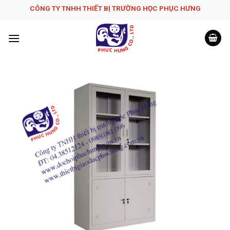
Skip
CÔNG TY TNHH THIẾT BỊ TRƯỜNG HỌC PHỤC H­ƯNG
to
content