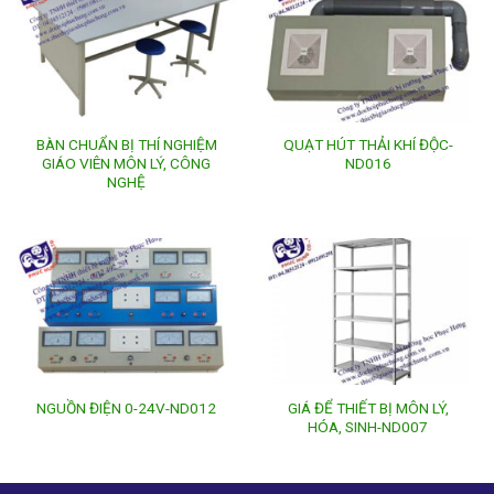
BÀN CHUẨN BỊ THÍ NGHIỆM
QUẠT HÚT THẢI KHÍ ĐỘC-
GIÁO VIÊN MÔN LÝ, CÔNG
ND016
NGHỆ
GIÁ ĐỂ THIẾT BỊ MÔN LÝ,
NGUỒN ĐIỆN 0-24V-ND012
HÓA, SINH-ND007