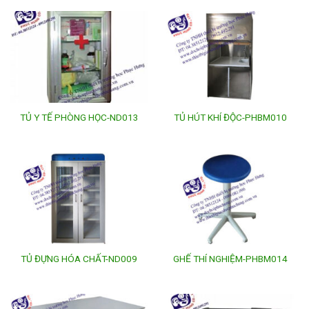
TỦ Y TẾ PHÒNG HỌC-ND013
TỦ HÚT KHÍ ĐỘC-PHBM010
TỦ ĐỰNG HÓA CHẤT-ND009
GHẾ THÍ NGHIỆM-PHBM014