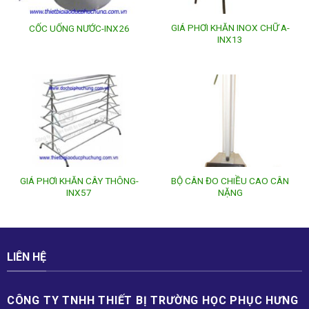
GIÁ PHƠI KHĂN INOX CHỮ A-
CỐC UỐNG NƯỚC-INX26
INX13
GIÁ PHƠI KHĂN CÂY THÔNG-
BỘ CÂN ĐO CHIỀU CAO CÂN
INX57
NẶNG
LIÊN HỆ
CÔNG TY TNHH THIẾT BỊ TRƯỜNG HỌC PHỤC H­ƯNG