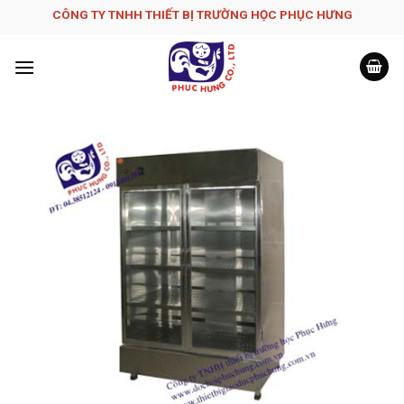
Skip
CÔNG TY TNHH THIẾT BỊ TRƯỜNG HỌC PHỤC H­ƯNG
to
content