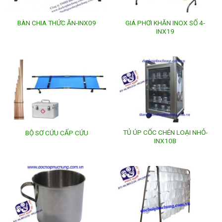
GIÁ PHƠI KHĂN INOX SỐ 4-
BÀN CHIA THỨC ĂN-INX09
INX19
TỦ ÚP CỐC CHÉN LOẠI NHỎ-
BỘ SƠ CỨU CẤP CỨU
INX10B