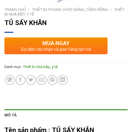
TRANG CHỦ
/
THIẾT BỊ PHÒNG CHỨC NĂNG, CỘNG ĐỒNG
/
THIẾT
BỊ NHÀ BẾP, Y TẾ
TỦ SẤY KHĂN
MUA NGAY
Gọi điện xác nhận và giao hàng tận nơi
Danh mục:
Thiết bị nhà bếp, y tế
MÔ TẢ
Tên sản phẩm :
TỦ SẤY KHĂN