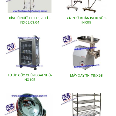
BÌNH Ủ NƯỚC 10,15,20 LÍT-
GIÁ PHƠI KHĂN INOX SỐ 1-
INX02,03,04
INX05
TỦ ÚP CỐC CHÉN LOẠI NHỎ-
MÁY XAY THỊT-INX68
INX10B