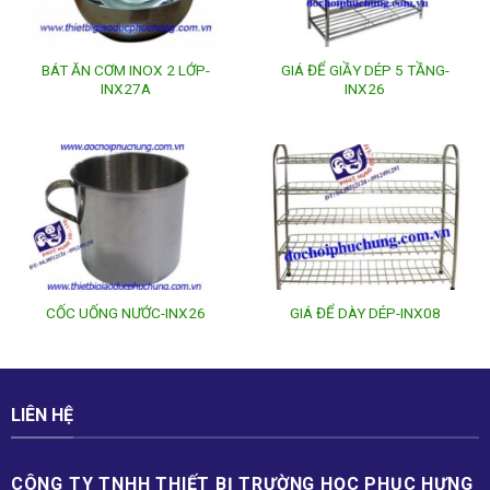
BÁT ĂN CƠM INOX 2 LỚP-
GIÁ ĐỂ GIẦY DÉP 5 TẦNG-
INX27A
INX26
CỐC UỐNG NƯỚC-INX26
GIÁ ĐỂ DÀY DÉP-INX08
LIÊN HỆ
CÔNG TY TNHH THIẾT BỊ TRƯỜNG HỌC PHỤC H­ƯNG