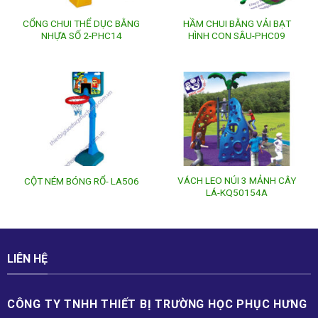
CỔNG CHUI THỂ DỤC BẰNG
HẦM CHUI BẰNG VẢI BẠT
NHỰA SỐ 2-PHC14
HÌNH CON SÂU-PHC09
VÁCH LEO NÚI 3 MẢNH CÂY
CỘT NÉM BÓNG RỔ- LA506
LÁ-KQ50154A
LIÊN HỆ
CÔNG TY TNHH THIẾT BỊ TRƯỜNG HỌC PHỤC H­ƯNG