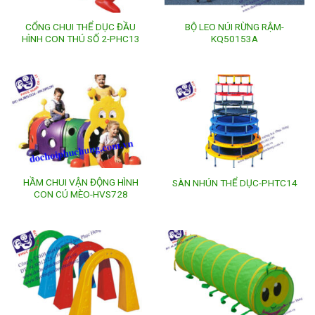
CỔNG CHUI THỂ DỤC ĐẦU
BỘ LEO NÚI RỪNG RẬM-
HÌNH CON THÚ SỐ 2-PHC13
KQ50153A
HẦM CHUI VẬN ĐỘNG HÌNH
SÀN NHÚN THỂ DỤC-PHTC14
CON CÚ MÈO-HVS728