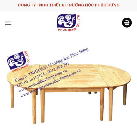
Skip
CÔNG TY TNHH THIẾT BỊ TRƯỜNG HỌC PHỤC H­ƯNG
to
content