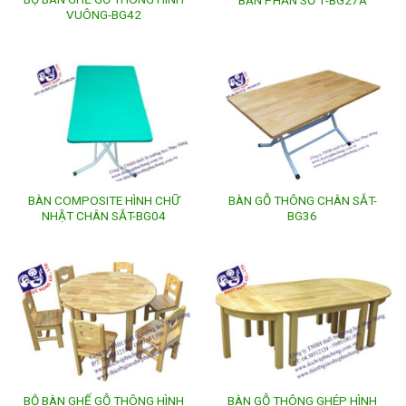
VUÔNG-BG42
BÀN COMPOSITE HÌNH CHỮ
BÀN GỖ THÔNG CHÂN SẮT-
NHẬT CHÂN SẮT-BG04
BG36
BỘ BÀN GHẾ GỖ THÔNG HÌNH
BÀN GỖ THÔNG GHÉP HÌNH