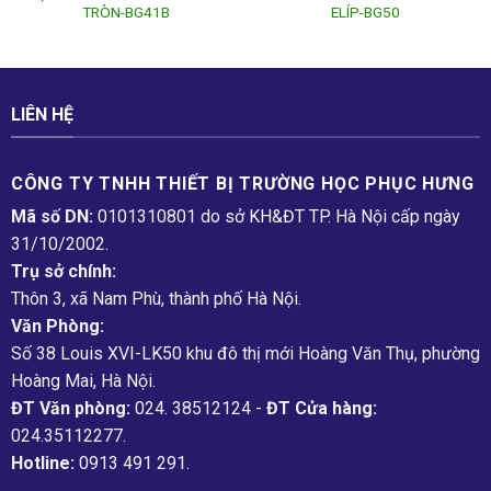
TRÒN-BG41B
ELÍP-BG50
LIÊN HỆ
CÔNG TY TNHH THIẾT BỊ TRƯỜNG HỌC PHỤC H­ƯNG
Mã số DN:
0101310801 do sở KH&ĐT TP. Hà Nội cấp ngày
31/10/2002.
Trụ sở chính:
Thôn 3, xã Nam Phù, thành phố Hà Nội.
Văn Phòng:
Số 38 Louis XVI-LK50 khu đô thị mới Hoàng Văn Thụ, phường
Hoàng Mai, Hà Nội.
ĐT Văn phòng:
024. 38512124 -
ĐT Cửa hàng:
024.35112277.
Hotline:
0913 491 291.