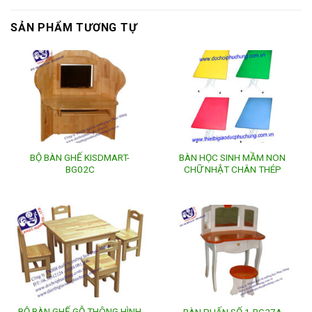
SẢN PHẨM TƯƠNG TỰ
BỘ BÀN GHẾ KISDMART-
BÀN HỌC SINH MẦM NON
BG02C
CHỮ NHẬT CHÂN THÉP
BỘ BÀN GHẾ GỖ THÔNG HÌNH
BÀN PHẤN SỐ 1-BG27A