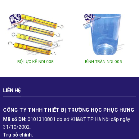
BỘ LỰC KẾ-NDL008
BÌNH TRÀN-NDL005
LIÊN HỆ
CÔNG TY TNHH THIẾT BỊ TRƯỜNG HỌC PHỤC H­ƯNG
Mã số DN:
0101310801 do sở KH&ĐT TP. Hà Nội cấp ngày
31/10/2002.
Trụ sở chính: