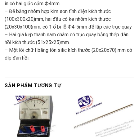
in có hai giắc cắm Ф4mm.
– Đế bằng nhôm hợp kim sơn tĩnh điện kích thư­ớc
(100x300x20)mm, hai đầu có ke nhôm kích thư­ớc
(20x30x100)mm; có 1 ổ bi lỗ Ф4-5mm để lắp các trục quay
– Hai giá kẹp thanh nam châm có trục quay bằng thép đàn
hồi kích th­ước (51x25x25)mm.
– Một lõi chữ I bằng tôn silic kích thư­ớc (20x20x70) mm có
díp đàn hồi.
SẢN PHẨM TƯƠNG TỰ