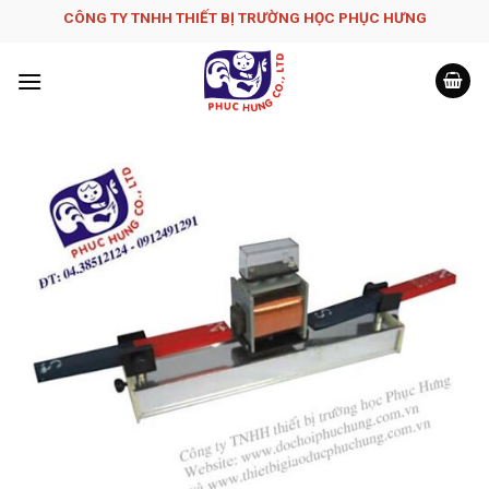
Skip
CÔNG TY TNHH THIẾT BỊ TRƯỜNG HỌC PHỤC H­ƯNG
to
content