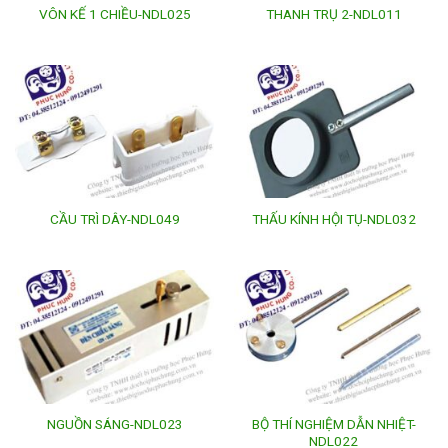
VÔN KẾ 1 CHIỀU-NDL025
THANH TRỤ 2-NDL011
CẦU TRÌ DÂY-NDL049
THẤU KÍNH HỘI TỤ-NDL032
BỘ THÍ NGHIỆM DẪN NHIỆT-
NGUỒN SÁNG-NDL023
NDL022