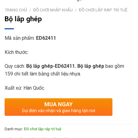
TRANG CHỦ
/
ĐỒ CHƠI NHẬP KHẨU
/
ĐỒ CHƠI LẮP RÁP TRÍ TUỆ
Bộ lắp ghép
Mã sản phẩm:
ED62411
Kích thước:
Quy cách:
Bộ lắp ghép
-ED62411.
Bộ lắp ghép
bao gồm
159 chi tiết làm bằng chất liệu nhựa.
Xuất xứ: Hàn Quốc.
MUA NGAY
Gọi điện xác nhận và giao hàng tận nơi
Danh mục:
Đồ chơi lắp ráp trí tuệ