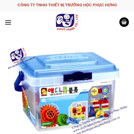
Skip
CÔNG TY TNHH THIẾT BỊ TRƯỜNG HỌC PHỤC H­ƯNG
to
content