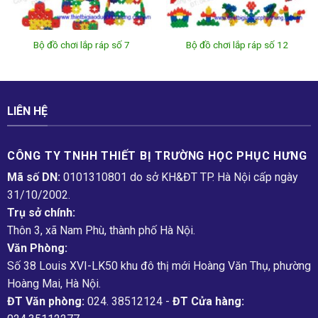
Bộ đồ chơi lắp ráp số 7
Bộ đồ chơi lắp ráp số 12
LIÊN HỆ
CÔNG TY TNHH THIẾT BỊ TRƯỜNG HỌC PHỤC H­ƯNG
Mã số DN:
0101310801 do sở KH&ĐT TP. Hà Nội cấp ngày
31/10/2002.
Trụ sở chính:
Thôn 3, xã Nam Phù, thành phố Hà Nội.
Văn Phòng:
Số 38 Louis XVI-LK50 khu đô thị mới Hoàng Văn Thụ, phường
Hoàng Mai, Hà Nội.
ĐT Văn phòng:
024. 38512124 -
ĐT Cửa hàng: