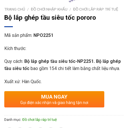
TRANG CHỦ
/
ĐỒ CHƠI NHẬP KHẨU
/
ĐỒ CHƠI LẮP RÁP TRÍ TUỆ
Bộ lắp ghép tầu siêu tốc pororo
Mã sản phẩm:
NPO2251
Kích thước:
Quy cách:
Bộ lắp ghép tầu siêu tốc
-NP2251.
Bộ lắp ghép
tầu siêu tốc
bao gồm 154 chi tiết làm bằng chất liệu nhựa.
Xuất xứ: Hàn Quốc.
MUA NGAY
Gọi điện xác nhận và giao hàng tận nơi
Danh mục:
Đồ chơi lắp ráp trí tuệ