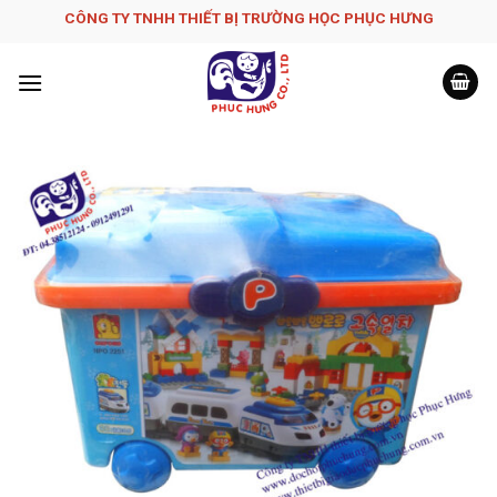
Skip
CÔNG TY TNHH THIẾT BỊ TRƯỜNG HỌC PHỤC H­ƯNG
to
content